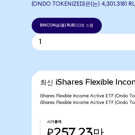
(ONDO TOKENIZED)은(는) 4,301.318
BINCON을(를) RUB(으)로 스왑
최신 iShares Flexible Inc
iShares Flexible Income Active ETF (
iShares Flexible Income Active ETF (On
시가총액
₽257.23만