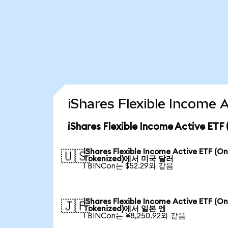
iShares Flexible Incom
iShares Flexible Income Active 
iShares Flexible Income Active ETF (O
🇺🇸
Tokenized)에서 미국 달러
1 BINCon는 $52.29와 같음
iShares Flexible Income Active ETF (O
🇯🇵
Tokenized)에서 일본 엔
1 BINCon는 ¥8,250.92와 같음