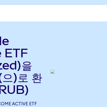
le
e ETF
zed)을
(으)로 환
 RUB)
COME ACTIVE ETF