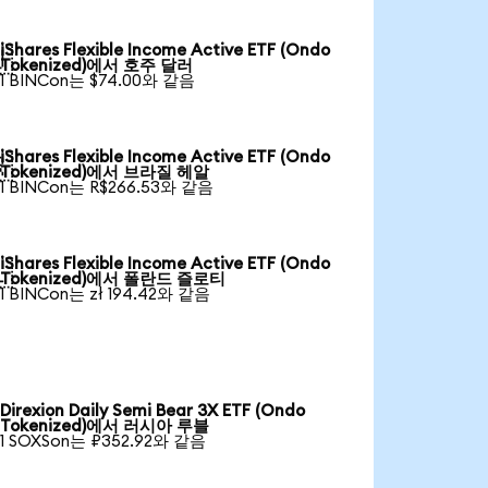
iShares Flexible Income Active ETF (Ondo

Tokenized)에서 호주 달러
1 BINCon는 $74.00와 같음
iShares Flexible Income Active ETF (Ondo

Tokenized)에서 브라질 헤알
1 BINCon는 R$266.53와 같음
iShares Flexible Income Active ETF (Ondo

Tokenized)에서 폴란드 즐로티
1 BINCon는 zł 194.42와 같음
Direxion Daily Semi Bear 3X ETF (Ondo
Tokenized)에서 러시아 루블
1 SOXSon는 ₽352.92와 같음