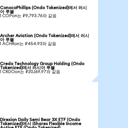
ConocoPhillips (Ondo Tokenized)에서 러시
아 루블
1 COPon는 ₽9,793.76와 같음
Archer Aviation (Ondo Tokenized)에서 러시
아 루블
1 ACHRon는 ₽454.93와 같음
Credo Technology Group Holding (Ondo
Tokenized)에서 러시아 루블
1 CRDOon는 ₽20,169.97와 같음
Direxion Daily Semi Bear 3X ETF (Ondo
Tokenized)에서 iShares Flexible Income
Active ETF (Ondo Tokenized)