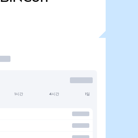
1시간
4시간
1일