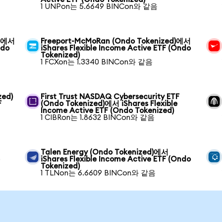
1 UNPon는 5.6649 BINCon와 같음
d)에서
Freeport-McMoRan (Ondo Tokenized)에서
ndo
iShares Flexible Income Active ETF (Ondo
Tokenized)
1 FCXon는 1.3340 BINCon와 같음
zed)
First Trust NASDAQ Cybersecurity ETF
F
(Ondo Tokenized)에서 iShares Flexible
Income Active ETF (Ondo Tokenized)
1 CIBRon는 1.8632 BINCon와 같음
Talen Energy (Ondo Tokenized)에서
e
iShares Flexible Income Active ETF (Ondo
Tokenized)
1 TLNon는 6.6609 BINCon와 같음