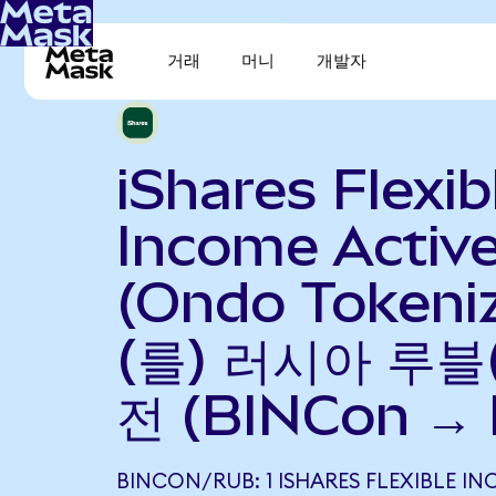
거래
머니
개발자
iShares Flexib
Income Activ
(Ondo Tokeni
(를) 러시아 루블
전 (BINCon →
BINCON/RUB: 1 ISHARES FLEXIBLE IN