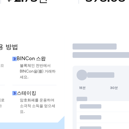
용 방법
거래
BINCon 스왑
금으
블록체인 전반에서
BINCon을(를) 거래하
세요.
15분
30분
스테이킹
지로
암호화폐를 운용하여
하
소극적 소득을 얻으세
요.