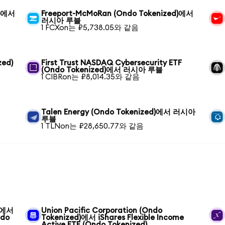
d)에서
Freeport-McMoRan (Ondo Tokenized)에서
러시아 루블
1 FCXon는 ₽5,738.05와 같음
zed)
First Trust NASDAQ Cybersecurity ETF
(Ondo Tokenized)에서 러시아 루블
1 CIBRon는 ₽8,014.35와 같음
Talen Energy (Ondo Tokenized)에서 러시아
루블
1 TLNon는 ₽28,650.77와 같음
d)에서
Union Pacific Corporation (Ondo
ndo
Tokenized)에서 iShares Flexible Income
Active ETF (Ondo Tokenized)