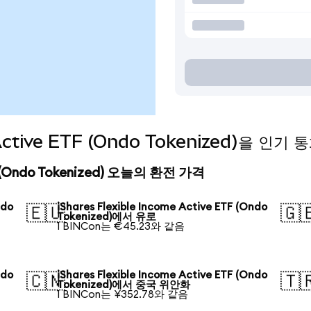
e Active ETF (Ondo Tokenized)을 
ETF (Ondo Tokenized) 오늘의 환전 가격
ndo
iShares Flexible Income Active ETF (Ondo
🇪🇺
🇬
Tokenized)에서 유로
1 BINCon는 €45.23와 같음
ndo
iShares Flexible Income Active ETF (Ondo
🇨🇳
🇹
Tokenized)에서 중국 위안화
1 BINCon는 ¥352.78와 같음