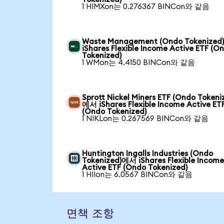
1 HIMXon는 0.276367 BINCon와 같음
Waste Management (Ondo Tokenize
iShares Flexible Income Active ETF (O
Tokenized)
1 WMon는 4.4150 BINCon와 같음
Sprott Nickel Miners ETF (Ondo Tokeni
에서 iShares Flexible Income Active ET
(Ondo Tokenized)
1 NIKLon는 0.267569 BINCon와 같음
Huntington Ingalls Industries (Ondo
Tokenized)에서 iShares Flexible Incom
Active ETF (Ondo Tokenized)
1 HIIon는 6.0567 BINCon와 같음
면책 조항