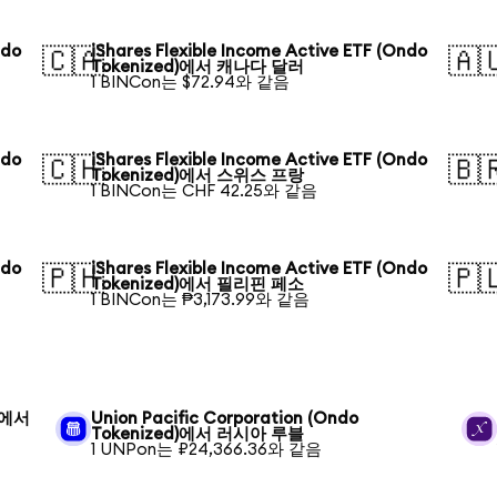
ndo
iShares Flexible Income Active ETF (Ondo
🇨🇦
🇦
Tokenized)에서 캐나다 달러
1 BINCon는 $72.94와 같음
ndo
iShares Flexible Income Active ETF (Ondo
🇨🇭
🇧
Tokenized)에서 스위스 프랑
1 BINCon는 CHF 42.25와 같음
ndo
iShares Flexible Income Active ETF (Ondo
🇵🇭
🇵
Tokenized)에서 필리핀 페소
1 BINCon는 ₱3,173.99와 같음
d)에서
Union Pacific Corporation (Ondo
Tokenized)에서 러시아 루블
1 UNPon는 ₽24,366.36와 같음