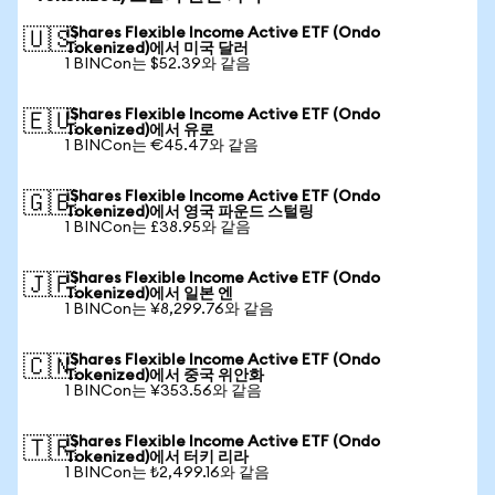
iShares Flexible Income Active ETF (Ondo
🇺🇸
Tokenized)에서 미국 달러
1 BINCon는 $52.39와 같음
iShares Flexible Income Active ETF (Ondo
🇪🇺
Tokenized)에서 유로
1 BINCon는 €45.47와 같음
iShares Flexible Income Active ETF (Ondo
🇬🇧
Tokenized)에서 영국 파운드 스털링
1 BINCon는 £38.95와 같음
iShares Flexible Income Active ETF (Ondo
🇯🇵
Tokenized)에서 일본 엔
1 BINCon는 ¥8,299.76와 같음
iShares Flexible Income Active ETF (Ondo
🇨🇳
Tokenized)에서 중국 위안화
1 BINCon는 ¥353.56와 같음
iShares Flexible Income Active ETF (Ondo
🇹🇷
Tokenized)에서 터키 리라
1 BINCon는 ₺2,499.16와 같음