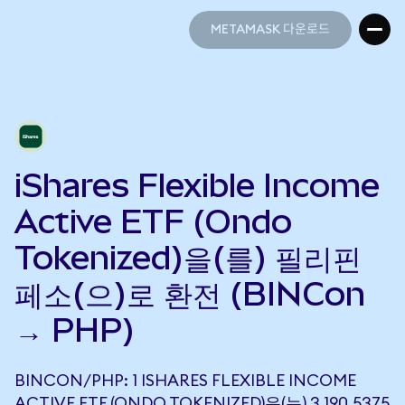
METAMASK 다운로드
METAMASK 다운로드
iShares Flexible Income
Active ETF (Ondo
Tokenized)을(를) 필리핀
페소(으)로 환전 (BINCon
→ PHP)
BINCON/PHP: 1 ISHARES FLEXIBLE INCOME
ACTIVE ETF (ONDO TOKENIZED)은(는) 3,190.5375