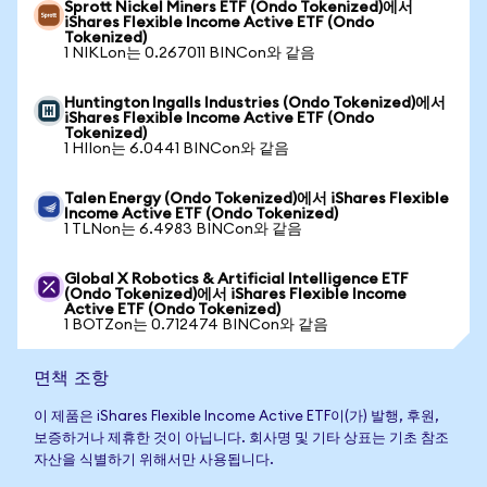
Sprott Nickel Miners ETF (Ondo Tokenized)에서
iShares Flexible Income Active ETF (Ondo
Tokenized)
1 NIKLon는 0.267011 BINCon와 같음
Huntington Ingalls Industries (Ondo Tokenized)에서
iShares Flexible Income Active ETF (Ondo
Tokenized)
1 HIIon는 6.0441 BINCon와 같음
Talen Energy (Ondo Tokenized)에서 iShares Flexible
Income Active ETF (Ondo Tokenized)
1 TLNon는 6.4983 BINCon와 같음
Global X Robotics & Artificial Intelligence ETF
(Ondo Tokenized)에서 iShares Flexible Income
Active ETF (Ondo Tokenized)
1 BOTZon는 0.712474 BINCon와 같음
면책 조항
이 제품은 iShares Flexible Income Active ETF이(가) 발행, 후원,
보증하거나 제휴한 것이 아닙니다. 회사명 및 기타 상표는 기초 참조
자산을 식별하기 위해서만 사용됩니다.