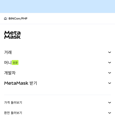
BINCon/PHP
MetaMask 사이트 바닥글
거래
스왑
머니
신규
예측 시장
신규
매수
개발자
무기한 선물
신규
카드
문서 보기
MetaMask 받기
실물자산
mUSD
신규
대시보드
Transaction Shield
수익 창출
Smart Accounts Kit
에이전트 지갑
신규
가격 둘러보기
임베디드 지갑
Snaps
비트코인 가격
환전 둘러보기
이더리움 가격