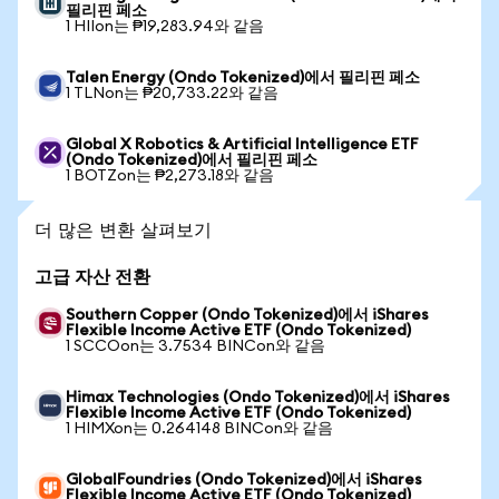
필리핀 페소
1 HIIon는 ₱19,283.94와 같음
Talen Energy (Ondo Tokenized)에서 필리핀 페소
1 TLNon는 ₱20,733.22와 같음
Global X Robotics & Artificial Intelligence ETF
(Ondo Tokenized)에서 필리핀 페소
1 BOTZon는 ₱2,273.18와 같음
더 많은 변환 살펴보기
고급 자산 전환
Southern Copper (Ondo Tokenized)에서 iShares
Flexible Income Active ETF (Ondo Tokenized)
1 SCCOon는 3.7534 BINCon와 같음
Himax Technologies (Ondo Tokenized)에서 iShares
Flexible Income Active ETF (Ondo Tokenized)
1 HIMXon는 0.264148 BINCon와 같음
GlobalFoundries (Ondo Tokenized)에서 iShares
Flexible Income Active ETF (Ondo Tokenized)