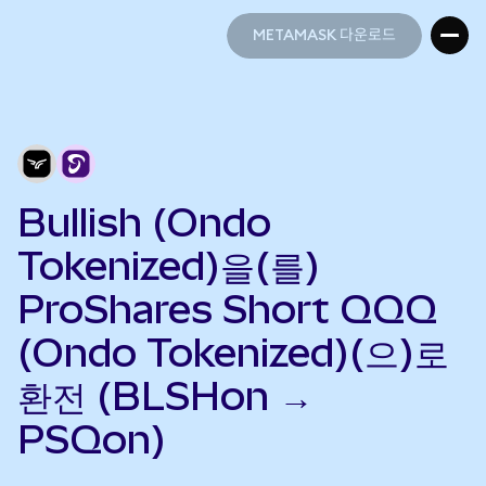
METAMASK 다운로드
METAMASK 다운로드
Bullish (Ondo
Tokenized)을(를)
ProShares Short QQQ
(Ondo Tokenized)(으)로
환전 (BLSHon →
PSQon)