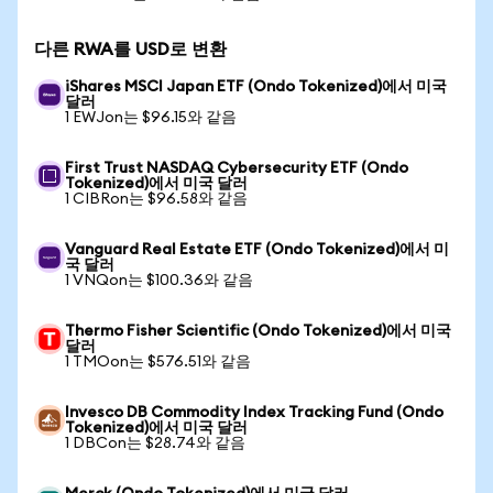
다른 RWA를 USD로 변환
iShares MSCI Japan ETF (Ondo Tokenized)에서 미국
달러
1 EWJon는 $96.15와 같음
First Trust NASDAQ Cybersecurity ETF (Ondo
Tokenized)에서 미국 달러
1 CIBRon는 $96.58와 같음
Vanguard Real Estate ETF (Ondo Tokenized)에서 미
국 달러
1 VNQon는 $100.36와 같음
Thermo Fisher Scientific (Ondo Tokenized)에서 미국
달러
1 TMOon는 $576.51와 같음
Invesco DB Commodity Index Tracking Fund (Ondo
Tokenized)에서 미국 달러
1 DBCon는 $28.74와 같음