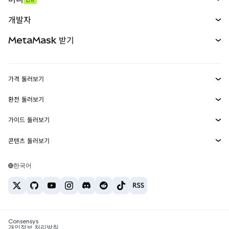
예측 시장
신규
매수
개발자
무기한 선물
신규
카드
문서 보기
MetaMask 받기
실물자산
mUSD
신규
대시보드
Transaction Shield
수익 창출
Smart Accounts Kit
에이전트 지갑
신규
가격 둘러보기
임베디드 지갑
Snaps
비트코인 가격
환전 둘러보기
MetaMask Connect
이더리움 가격
보상
신규
BTC를 USD로 환전
솔라나 가격
가이드 둘러보기
Snaps
보안
ETH를 USD로 환전
BTC 매수
시바이누 가격
USDT를 INR로 환전
콘텐츠 둘러보기
웹3 서비스
고객 지원
ETH 매수
페페 가격
비트코인 지갑
BTC를 USDT로 환전
SOL 매수
채용
테더 가격
솔라나 지갑
한국어
BTC를 INR로 환전
PEPE 매수
연락처
USDC 가격
최고의 암호화폐 카드
ETH를 USDT로 환전
USDT 매수
체인링크 가격
최고의 모바일 암호화폐 지갑
USDT를 PHP로 환전
USDC 매수
Polymarket이란?
BTC를 EUR로 환전
SHIB 매수
Consensys
암호화폐 세금 뉴스
개인정보 처리방침