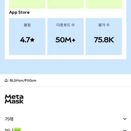
App Store
평점
다운로드 수
평가 수
4.7
50M+
75.8K
BLSHon/PSQon
MetaMask 사이트 바닥글
거래
스왑
머니
신규