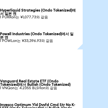
Hyperliquid Strategies (Ondo Tokenized)에
서 일본 엔
1 PURRon는 ¥1,077.73와 같음
Powell Industries (Ondo Tokenized)에서 일
본 엔
1 POWLon는 ¥33,396.93와 같음
Vanguard Real Estate ETF (Ondo
Tokenized)에서 Bullish (Ondo Tokenized)
1 VNQon는 4.2355 BLSHon와 같음
Invesco Optimum Yld Dvsfd Cmd Str No K-