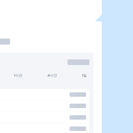
1시간
4시간
1일