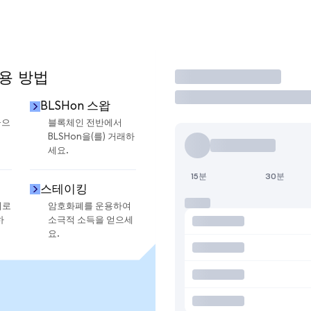
사용 방법
거래
BLSHon 스왑
금으
블록체인 전반에서
BLSHon을(를) 거래하
세요.
15분
30분
스테이킹
지로
암호화폐를 운용하여
하
소극적 소득을 얻으세
요.