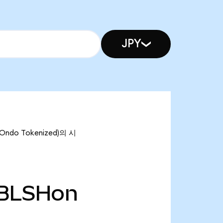
JPY
Ondo Tokenized)의 시
BLSHon