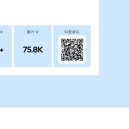
 수
평가 수
다운로드
+
75.8K