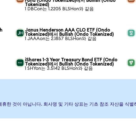
Fund (Ondo Tokenized)에서 Bullish (Ondo
Tokenized)
1 DBCon는 1.2205 BLSHon와 같음
sh
Janus Henderson AAA CLO ETF (Ondo
Tokenized)에서 Bullish (Ondo Tokenized)
1 JAAAon는 2.1857 BLSHon와 같음
iShares 1-3 Year Treasury Bond ETF (Ondo
Tokenized)에서 Bullish (Ondo Tokenized)
1 SHYon는 3.5142 BLSHon와 같음
하거나 제휴한 것이 아닙니다. 회사명 및 기타 상표는 기초 참조 자산을 