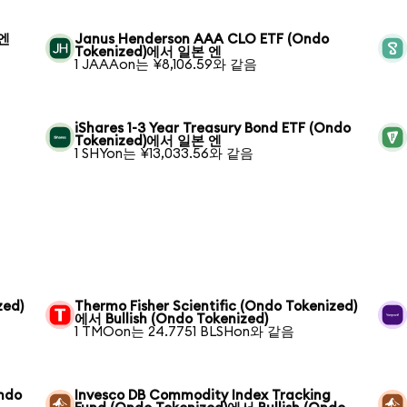
 엔
Janus Henderson AAA CLO ETF (Ondo
Tokenized)에서 일본 엔
1 JAAAon는 ¥8,106.59와 같음
iShares 1-3 Year Treasury Bond ETF (Ondo
Tokenized)에서 일본 엔
1 SHYon는 ¥13,033.56와 같음
zed)
Thermo Fisher Scientific (Ondo Tokenized)
에서 Bullish (Ondo Tokenized)
1 TMOon는 24.7751 BLSHon와 같음
ndo
Invesco DB Commodity Index Tracking