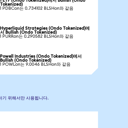
1 ETF (Ondo Tokenized)에서 Bullish (Ondo
Tokenized)
1 PDBCon는 0.734102 BLSHon와 같음
Hyperliquid Strategies (Ondo Tokenized)에
서 Bullish (Ondo Tokenized)
1 PURRon는 0.290582 BLSHon와 같음
Powell Industries (Ondo Tokenized)에서
Bullish (Ondo Tokenized)
1 POWLon는 9.0046 BLSHon와 같음
식별하기 위해서만 사용됩니다.