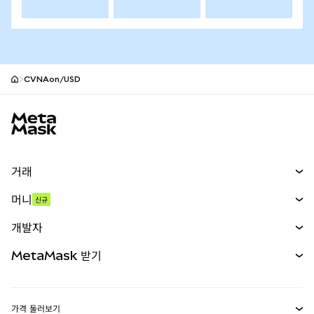
CVNAon/USD
MetaMask 사이트 바닥글
거래
스왑
머니
신규
예측 시장
신규
매수
개발자
무기한 선물
신규
카드
문서 보기
MetaMask 받기
실물자산
mUSD
신규
대시보드
Transaction Shield
수익 창출
Smart Accounts Kit
에이전트 지갑
신규
가격 둘러보기