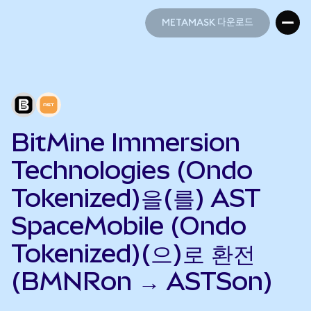
METAMASK 다운로드
METAMASK 다운로드
BitMine Immersion
Technologies (Ondo
Tokenized)을(를) AST
SpaceMobile (Ondo
Tokenized)(으)로 환전
(BMNRon → ASTSon)