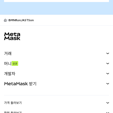
BMNRon/ASTSon
MetaMask 사이트 바닥글
거래
스왑
머니
신규
예측 시장
신규
매수
개발자
무기한 선물
신규
카드
문서 보기
MetaMask 받기
실물자산
mUSD
신규
대시보드
Transaction Shield
수익 창출
Smart Accounts Kit
에이전트 지갑
신규
가격 둘러보기
임베디드 지갑
Snaps
비트코인 가격
환전 둘러보기