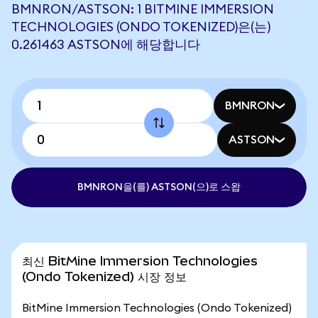
BMNRON/ASTSON: 1 BITMINE IMMERSION
TECHNOLOGIES (ONDO TOKENIZED)은(는)
0.261463 ASTSON에 해당합니다
BMNRON
ASTSON
BMNRON을(를) ASTSON(으)로 스왑
최신 BitMine Immersion Technologies
(Ondo Tokenized) 시장 정보
BitMine Immersion Technologies (Ondo Tokenized)