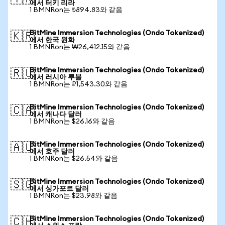
에서 터키 리라
1 BMNRon는 ₺894.83와 같음
BitMine Immersion Technologies (Ondo Tokenized)
🇰🇷
에서 한국 원화
1 BMNRon는 ₩26,412.15와 같음
BitMine Immersion Technologies (Ondo Tokenized)
🇷🇺
에서 러시아 루블
1 BMNRon는 ₽1,543.30와 같음
BitMine Immersion Technologies (Ondo Tokenized)
🇨🇦
에서 캐나다 달러
1 BMNRon는 $26.16와 같음
BitMine Immersion Technologies (Ondo Tokenized)
🇦🇺
에서 호주 달러
1 BMNRon는 $26.54와 같음
BitMine Immersion Technologies (Ondo Tokenized)
🇸🇬
에서 싱가포르 달러
1 BMNRon는 $23.98와 같음
BitMine Immersion Technologies (Ondo Tokenized)
🇨🇭