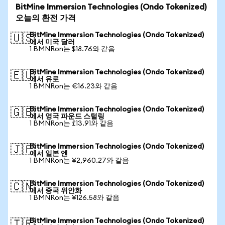
BitMine Immersion Technologies (Ondo Tokenized)
오늘의 환전 가격
BitMine Immersion Technologies (Ondo Tokenized)
🇺🇸
에서 미국 달러
1 BMNRon는 $18.76와 같음
BitMine Immersion Technologies (Ondo Tokenized)
🇪🇺
에서 유로
1 BMNRon는 €16.23와 같음
BitMine Immersion Technologies (Ondo Tokenized)
🇬🇧
에서 영국 파운드 스털링
1 BMNRon는 £13.91와 같음
BitMine Immersion Technologies (Ondo Tokenized)
🇯🇵
에서 일본 엔
1 BMNRon는 ¥2,960.27와 같음
BitMine Immersion Technologies (Ondo Tokenized)
🇨🇳
에서 중국 위안화
1 BMNRon는 ¥126.58와 같음
BitMine Immersion Technologies (Ondo Tokenized)
🇹🇷