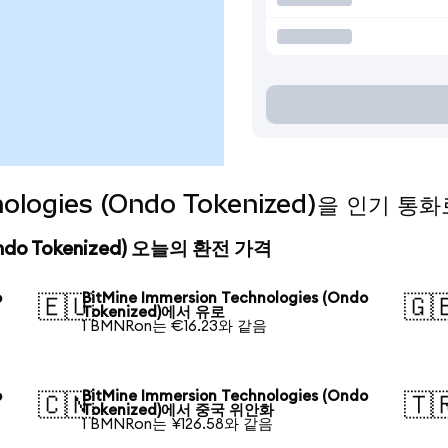
hnologies (Ondo Tokenized)을 인기 
 (Ondo Tokenized) 오늘의 환전 가격
o
BitMine Immersion Technologies (Ondo
🇪🇺
🇬
Tokenized)에서 유로
1 BMNRon는 €16.23와 같음
o
BitMine Immersion Technologies (Ondo
🇨🇳
🇹
Tokenized)에서 중국 위안화
1 BMNRon는 ¥126.58와 같음