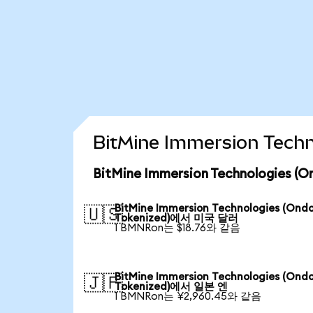
BitMine Immersion Tec
BitMine Immersion Technologies
BitMine Immersion Technologies (Ond
🇺🇸
Tokenized)에서 미국 달러
1 BMNRon는 $18.76와 같음
BitMine Immersion Technologies (Ond
🇯🇵
Tokenized)에서 일본 엔
1 BMNRon는 ¥2,960.45와 같음