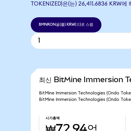
TOKENIZED)은(는) 26,411.6836 KR
BMNRON을(를) KRW(으)로 스왑
최신 BitMine Immersion T
BitMine Immersion Technologies (Ond
BitMine Immersion Technologies (Ondo
시가총액
₩72.94억