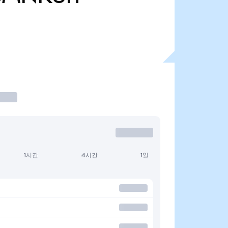
1시간
4시간
1일