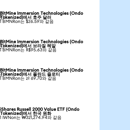
BitMine Immersion Technologies (Ondo

Tokenized)에서 호주 달러
1 BMNRon는 $26.59와 같음
BitMine Immersion Technologies (Ondo

Tokenized)에서 브라질 헤알
1 BMNRon는 R$95.63와 같음
BitMine Immersion Technologies (Ondo

Tokenized)에서 폴란드 즐로티
1 BMNRon는 zł 69.70와 같음
iShares Russell 2000 Value ETF (Ondo
Tokenized)에서 한국 원화
1 IWNon는 ₩321,274.94와 같음