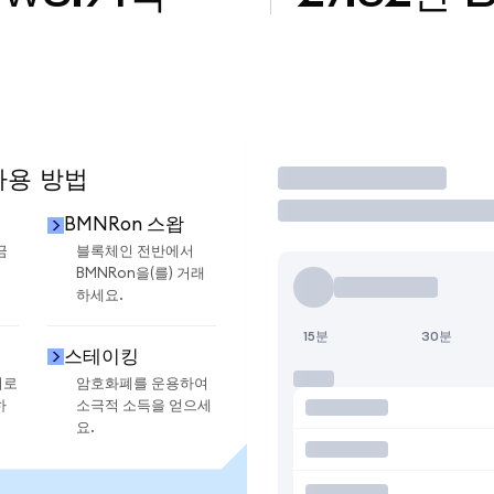
사용 방법
거래
BMNRon 스왑
금
블록체인 전반에서
BMNRon을(를) 거래
하세요.
15분
30분
스테이킹
지로
암호화폐를 운용하여
하
소극적 소득을 얻으세
요.