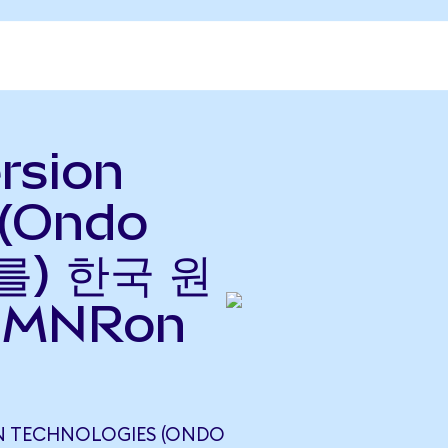
rsion
 (Ondo
(를) 한국 원
BMNRon
N TECHNOLOGIES (ONDO