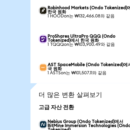
Robinhood Markets (Ondo Tokenized
한국 원화
1 HOODon는 ₩132,466.08와 같음
ProShares UltraPro QQQ (Ondo
Tokenized)에서 한국 원화
1 TQQQon는 ₩103,900.49와 같음
AST SpaceMobile (Ondo Tokenized)
국 원화
1 ASTSon는 ₩101,507.11와 같음
더 많은 변환 살펴보기
고급 자산 전환
Nebius Group (Ondo Tokenized)에서
BitMine Immersion Technologies (Ond
Tokenized)