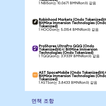
1 NBISon는 10.0671 BMNRon와 같음
Robinhood Markets (Ondo Tokenized
BitMine Immersion Technologies (Ond
Tokenized)
1 HOODon는 5.0154 BMNRon와 같음
ProShares UltraPro QQQ (Ondo
Tokenized)에서 BitMine Immersion
Technologies (Ondo Tokenized)
1 TQQQon는 3.9339 BMNRon와 같음
AST SpaceMobile (Ondo Tokenized)에
BitMine Immersion Technologies (Ond
Tokenized)
1 ASTSon는 3.8433 BMNRon와 같음
면책 조항