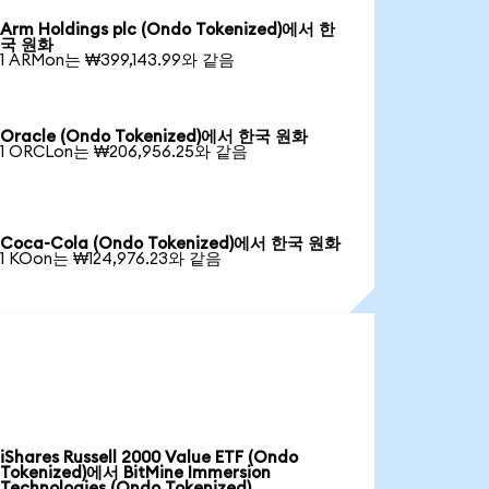
Arm Holdings plc (Ondo Tokenized)에서 한
국 원화
1 ARMon는 ₩399,143.99와 같음
Oracle (Ondo Tokenized)에서 한국 원화
1 ORCLon는 ₩206,956.25와 같음
Coca-Cola (Ondo Tokenized)에서 한국 원화
1 KOon는 ₩124,976.23와 같음
iShares Russell 2000 Value ETF (Ondo
Tokenized)에서 BitMine Immersion
Technologies (Ondo Tokenized)