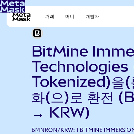
거래
머니
개발자
BitMine Imme
Technologies
Tokenized)을
화(으)로 환전 (
→ KRW)
BMNRON/KRW: 1 BITMINE IMMERSIO