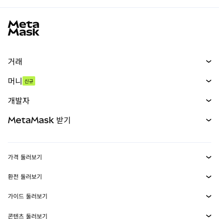
MetaMask 사이트 바닥글
거래
스왑
머니
신규
예측 시장
신규
매수
개발자
무기한 선물
신규
카드
문서 보기
MetaMask 받기
실물자산
mUSD
신규
대시보드
Transaction Shield
수익 창출
Smart Accounts Kit
에이전트 지갑
신규
가격 둘러보기
임베디드 지갑
Snaps
비트코인 가격
환전 둘러보기
MetaMask Connect
이더리움 가격
보상
신규
BTC를 USD로 환전
솔라나 가격
가이드 둘러보기
Snaps
보안
ETH를 USD로 환전
BTC 매수
시바이누 가격
USDT를 INR로 환전
콘텐츠 둘러보기
웹3 서비스
고객 지원