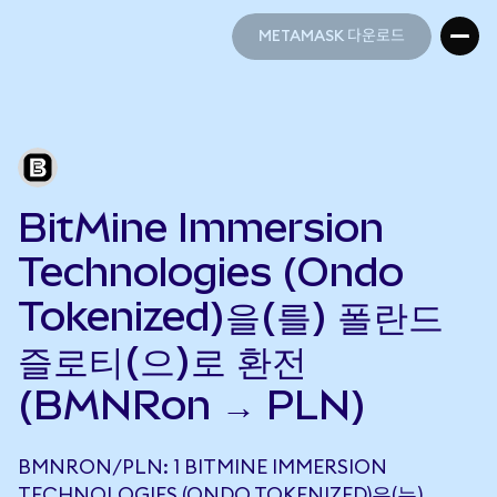
METAMASK 다운로드
METAMASK 다운로드
BitMine Immersion
Technologies (Ondo
Tokenized)을(를) 폴란드
즐로티(으)로 환전
(BMNRon → PLN)
BMNRON/PLN: 1 BITMINE IMMERSION
TECHNOLOGIES (ONDO TOKENIZED)은(는)