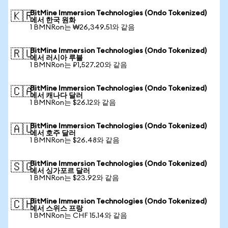
BitMine Immersion Technologies (Ondo Tokenized)
🇰🇷
에서 한국 원화
1 BMNRon는 ₩26,349.51와 같음
BitMine Immersion Technologies (Ondo Tokenized)
🇷🇺
에서 러시아 루블
1 BMNRon는 ₽1,527.20와 같음
BitMine Immersion Technologies (Ondo Tokenized)
🇨🇦
에서 캐나다 달러
1 BMNRon는 $26.12와 같음
BitMine Immersion Technologies (Ondo Tokenized)
🇦🇺
에서 호주 달러
1 BMNRon는 $26.48와 같음
BitMine Immersion Technologies (Ondo Tokenized)
🇸🇬
에서 싱가포르 달러
1 BMNRon는 $23.92와 같음
BitMine Immersion Technologies (Ondo Tokenized)
🇨🇭
에서 스위스 프랑
1 BMNRon는 CHF 15.14와 같음