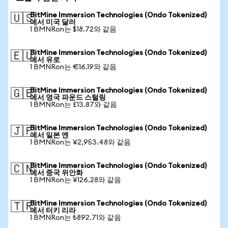
BitMine Immersion Technologies (Ondo Tokenized)
🇺🇸
에서 미국 달러
1 BMNRon는 $18.72와 같음
BitMine Immersion Technologies (Ondo Tokenized)
🇪🇺
에서 유로
1 BMNRon는 €16.19와 같음
BitMine Immersion Technologies (Ondo Tokenized)
🇬🇧
에서 영국 파운드 스털링
1 BMNRon는 £13.87와 같음
BitMine Immersion Technologies (Ondo Tokenized)
🇯🇵
에서 일본 엔
1 BMNRon는 ¥2,953.48와 같음
BitMine Immersion Technologies (Ondo Tokenized)
🇨🇳
에서 중국 위안화
1 BMNRon는 ¥126.28와 같음
BitMine Immersion Technologies (Ondo Tokenized)
🇹🇷
에서 터키 리라
1 BMNRon는 ₺892.71와 같음