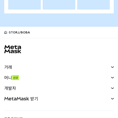
STORJ/BOBA
MetaMask 사이트 바닥글
거래
스왑
머니
신규
예측 시장
신규
매수
개발자
무기한 선물
신규
카드
문서 보기
MetaMask 받기
실물자산
mUSD
신규
대시보드
Transaction Shield
수익 창출
Smart Accounts Kit
에이전트 지갑
신규