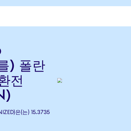
o
(를) 폴란
 환전
N)
ZED)은(는) 15.3735