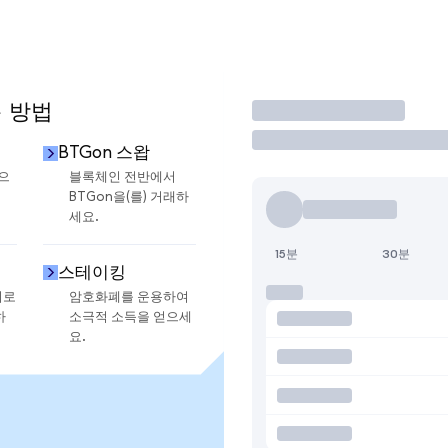
용 방법
거래
BTGon 스왑
금으
블록체인 전반에서
BTGon을(를) 거래하
세요.
15분
30분
스테이킹
지로
암호화폐를 운용하여
하
소극적 소득을 얻으세
요.