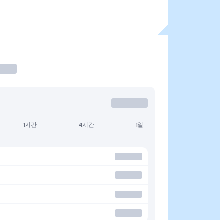
1시간
4시간
1일