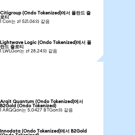
Citigroup (Ondo Tokenized)에서 폴란드 즐
로티
1 Con는 zł 521.06와 같음
Lightwave Logic (Ondo Tokenized)에서 폴
란드 즐로티
1 LWLGon는 zł 28.24와 같음
Arqit Quantum (Ondo Tokenized)에서
B2Gold (Ondo Tokenized)
1 ARQQon는 5.0427 BTGon와 같음
Innodata (Ondo Tokenized)에서 B2Gold