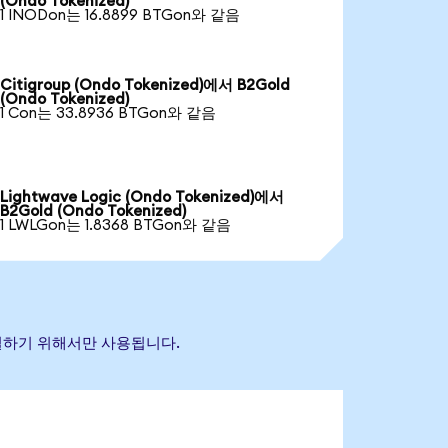
(Ondo Tokenized)
1 INODon는 16.8899 BTGon와 같음
Citigroup (Ondo Tokenized)에서 B2Gold
(Ondo Tokenized)
1 Con는 33.8936 BTGon와 같음
Lightwave Logic (Ondo Tokenized)에서
B2Gold (Ondo Tokenized)
1 LWLGon는 1.8368 BTGon와 같음
식별하기 위해서만 사용됩니다.