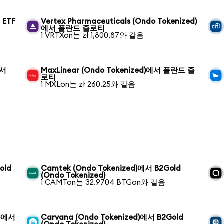
 ETF
Vertex Pharmaceuticals (Ondo Tokenized)
에서 폴란드 즐로티
1 VRTXon는 zł 1,800.87와 같음
에서
MaxLinear (Ondo Tokenized)에서 폴란드 즐
로티
1 MXLon는 zł 260.25와 같음
old
Camtek (Ondo Tokenized)에서 B2Gold
(Ondo Tokenized)
1 CAMTon는 32.9704 BTGon와 같음
d)에서
Carvana (Ondo Tokenized)에서 B2Gold