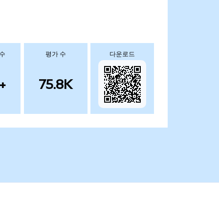
 수
평가 수
다운로드
+
75.8K