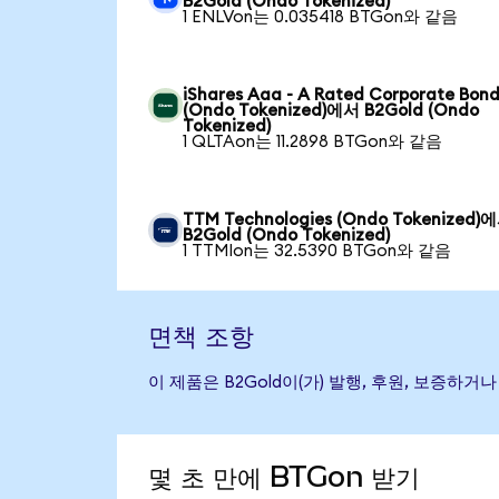
B2Gold (Ondo Tokenized)
1 ENLVon는 0.035418 BTGon와 같음
iShares Aaa - A Rated Corporate Bond
(Ondo Tokenized)에서 B2Gold (Ondo
Tokenized)
1 QLTAon는 11.2898 BTGon와 같음
TTM Technologies (Ondo Tokenized)
B2Gold (Ondo Tokenized)
1 TTMIon는 32.5390 BTGon와 같음
면책 조항
이 제품은 B2Gold이(가) 발행, 후원, 보증
몇 초 만에 BTGon 받기