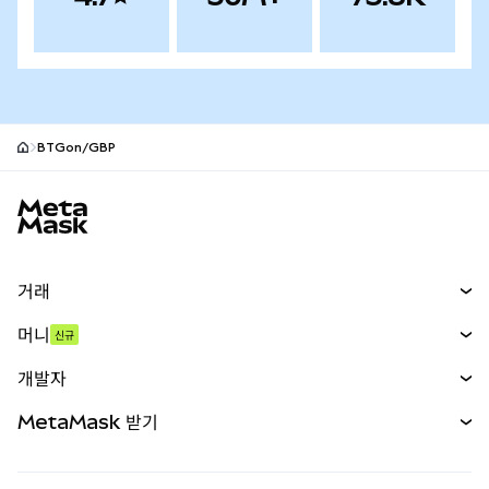
BTGon/GBP
MetaMask 사이트 바닥글
거래
스왑
머니
신규
예측 시장
신규
매수
개발자
무기한 선물
신규
카드
문서 보기
MetaMask 받기
실물자산
mUSD
신규
대시보드
Transaction Shield
수익 창출
Smart Accounts Kit
에이전트 지갑
신규