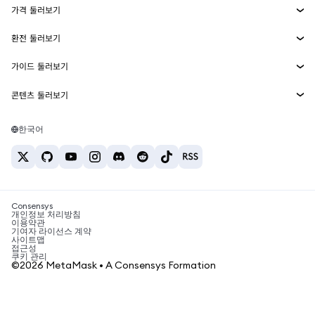
가격 둘러보기
임베디드 지갑
Snaps
비트코인 가격
환전 둘러보기
MetaMask Connect
이더리움 가격
보상
신규
BTC를 USD로 환전
솔라나 가격
가이드 둘러보기
Snaps
보안
ETH를 USD로 환전
BTC 매수
시바이누 가격
USDT를 INR로 환전
콘텐츠 둘러보기
웹3 서비스
고객 지원
ETH 매수
페페 가격
비트코인 지갑
BTC를 USDT로 환전
SOL 매수
채용
테더 가격
솔라나 지갑
한국어
BTC를 INR로 환전
PEPE 매수
연락처
USDC 가격
최고의 암호화폐 카드
ETH를 USDT로 환전
USDT 매수
체인링크 가격
최고의 모바일 암호화폐 지갑
USDT를 PHP로 환전
USDC 매수
Polymarket이란?
BTC를 EUR로 환전
SHIB 매수
Consensys
암호화폐 세금 뉴스
개인정보 처리방침
이용약관
BNB 매수
기여자 라이선스 계약
암호화폐 매수 방법
사이트맵
접근성
비트코인 매도 방법
쿠키 관리
©2026 MetaMask • A Consensys Formation