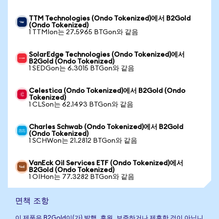
TTM Technologies (Ondo Tokenized)에서 B2Gold
(Ondo Tokenized)
1 TTMIon는 27.5965 BTGon와 같음
SolarEdge Technologies (Ondo Tokenized)에서
B2Gold (Ondo Tokenized)
1 SEDGon는 6.3015 BTGon와 같음
Celestica (Ondo Tokenized)에서 B2Gold (Ondo
Tokenized)
1 CLSon는 62.1493 BTGon와 같음
Charles Schwab (Ondo Tokenized)에서 B2Gold
(Ondo Tokenized)
1 SCHWon는 21.2812 BTGon와 같음
VanEck Oil Services ETF (Ondo Tokenized)에서
B2Gold (Ondo Tokenized)
1 OIHon는 77.3282 BTGon와 같음
면책 조항
이 제품은 B2Gold이(가) 발행, 후원, 보증하거나 제휴한 것이 아닙니