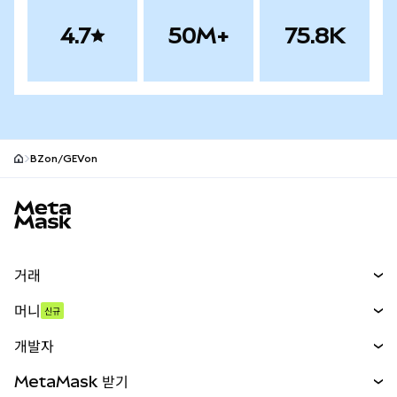
4.7
50M+
75.8K
BZon/GEVon
MetaMask 사이트 바닥글
거래
스왑
머니
신규
예측 시장
신규
매수
개발자
무기한 선물
신규
카드
문서 보기
MetaMask 받기
실물자산
mUSD
신규
대시보드