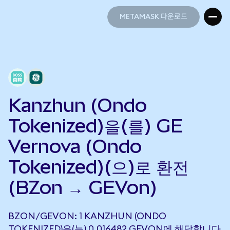
METAMASK 다운로드
METAMASK 다운로드
Kanzhun (Ondo
Tokenized)을(를) GE
Vernova (Ondo
Tokenized)(으)로 환전
(BZon → GEVon)
BZON/GEVON: 1 KANZHUN (ONDO
TOKENIZED)은(는) 0.016482 GEVON에 해당합니다