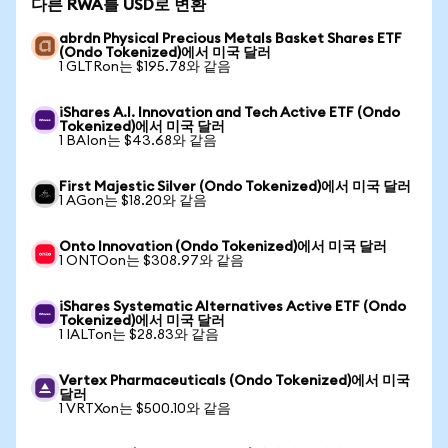
다른 RWA를 USD로 변환
abrdn Physical Precious Metals Basket Shares ETF
(Ondo Tokenized)에서 미국 달러
1 GLTRon는 $195.78와 같음
iShares A.I. Innovation and Tech Active ETF (Ondo
Tokenized)에서 미국 달러
1 BAIon는 $43.68와 같음
First Majestic Silver (Ondo Tokenized)에서 미국 달러
1 AGon는 $18.20와 같음
Onto Innovation (Ondo Tokenized)에서 미국 달러
1 ONTOon는 $308.97와 같음
iShares Systematic Alternatives Active ETF (Ondo
Tokenized)에서 미국 달러
1 IALTon는 $28.83와 같음
Vertex Pharmaceuticals (Ondo Tokenized)에서 미국
달러
1 VRTXon는 $500.10와 같음