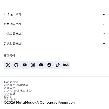
Transaction Shield
수익 창출
Smart Accounts Kit
에이전트 지갑
신규
가격 둘러보기
임베디드 지갑
Snaps
비트코인 가격
환전 둘러보기
MetaMask Connect
이더리움 가격
보상
신규
BTC를 USD로 환전
솔라나 가격
가이드 둘러보기
Snaps
보안
ETH를 USD로 환전
BTC 매수
시바이누 가격
USDT를 INR로 환전
콘텐츠 둘러보기
웹3 서비스
고객 지원
ETH 매수
페페 가격
비트코인 지갑
BTC를 USDT로 환전
SOL 매수
채용
테더 가격
솔라나 지갑
한국어
BTC를 INR로 환전
PEPE 매수
연락처
USDC 가격
최고의 암호화폐 카드
ETH를 USDT로 환전
USDT 매수
체인링크 가격
최고의 모바일 암호화폐 지갑
USDT를 PHP로 환전
USDC 매수
Polymarket이란?
BTC를 EUR로 환전
SHIB 매수
Consensys
암호화폐 세금 뉴스
개인정보 처리방침
이용약관
BNB 매수
기여자 라이선스 계약
암호화폐 매수 방법
사이트맵
접근성
비트코인 매도 방법
쿠키 관리
©2026 MetaMask • A Consensys Formation