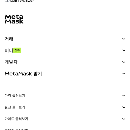
QUBTon/BZon
MetaMask 사이트 바닥글
거래
스왑
머니
신규
예측 시장
신규
매수
개발자
무기한 선물
신규
카드
문서 보기
MetaMask 받기
실물자산
mUSD
신규
대시보드
Transaction Shield
수익 창출
Smart Accounts Kit
에이전트 지갑
신규
가격 둘러보기
임베디드 지갑
Snaps
비트코인 가격
환전 둘러보기
MetaMask Connect
이더리움 가격
보상
신규
BTC를 USD로 환전
솔라나 가격
가이드 둘러보기
Snaps
보안
ETH를 USD로 환전
BTC 매수
시바이누 가격
USDT를 INR로 환전