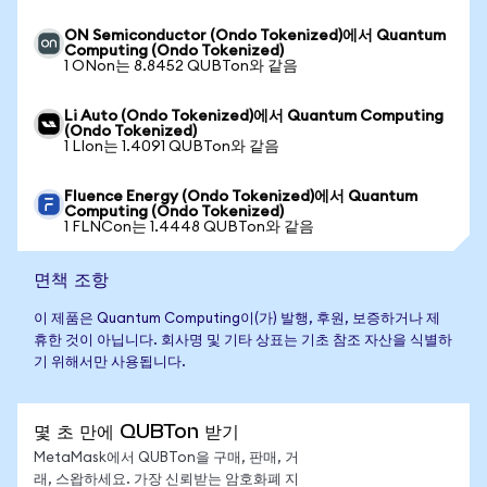
ON Semiconductor (Ondo Tokenized)에서 Quantum
Computing (Ondo Tokenized)
1 ONon는 8.8452 QUBTon와 같음
Li Auto (Ondo Tokenized)에서 Quantum Computing
(Ondo Tokenized)
1 LIon는 1.4091 QUBTon와 같음
Fluence Energy (Ondo Tokenized)에서 Quantum
Computing (Ondo Tokenized)
1 FLNCon는 1.4448 QUBTon와 같음
면책 조항
이 제품은 Quantum Computing이(가) 발행, 후원, 보증하거나 제
휴한 것이 아닙니다. 회사명 및 기타 상표는 기초 참조 자산을 식별하
기 위해서만 사용됩니다.
몇 초 만에 QUBTon 받기
MetaMask에서 QUBTon을 구매, 판매, 거
래, 스왑하세요. 가장 신뢰받는 암호화폐 지