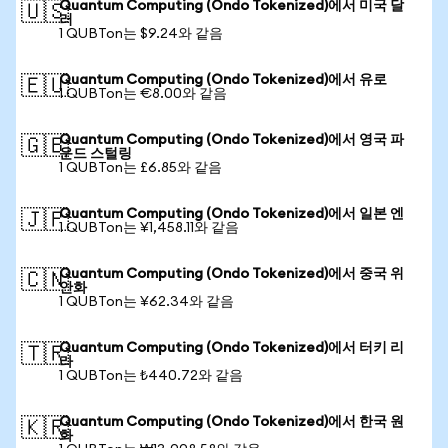
Quantum Computing (Ondo Tokenized)에서 미국 달
🇺🇸
러
1 QUBTon는 $9.24와 같음
Quantum Computing (Ondo Tokenized)에서 유로
🇪🇺
1 QUBTon는 €8.00와 같음
Quantum Computing (Ondo Tokenized)에서 영국 파
🇬🇧
운드 스털링
1 QUBTon는 £6.85와 같음
Quantum Computing (Ondo Tokenized)에서 일본 엔
🇯🇵
1 QUBTon는 ¥1,458.11와 같음
Quantum Computing (Ondo Tokenized)에서 중국 위
🇨🇳
안화
1 QUBTon는 ¥62.34와 같음
Quantum Computing (Ondo Tokenized)에서 터키 리
🇹🇷
라
1 QUBTon는 ₺440.72와 같음
Quantum Computing (Ondo Tokenized)에서 한국 원
🇰🇷
화