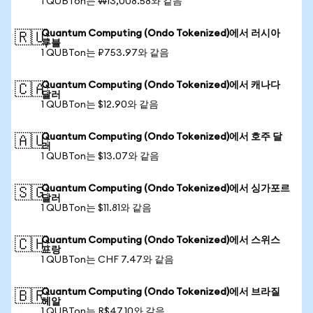
1 QUBTon는 ₩13,008.58와 같음
Quantum Computing (Ondo Tokenized)에서 러시아
🇷🇺
루블
1 QUBTon는 ₽753.97와 같음
Quantum Computing (Ondo Tokenized)에서 캐나다
🇨🇦
달러
1 QUBTon는 $12.90와 같음
Quantum Computing (Ondo Tokenized)에서 호주 달
🇦🇺
러
1 QUBTon는 $13.07와 같음
Quantum Computing (Ondo Tokenized)에서 싱가포르
🇸🇬
달러
1 QUBTon는 $11.81와 같음
Quantum Computing (Ondo Tokenized)에서 스위스
🇨🇭
프랑
1 QUBTon는 CHF 7.47와 같음
Quantum Computing (Ondo Tokenized)에서 브라질
🇧🇷
헤알
1 QUBTon는 R$47.10와 같음