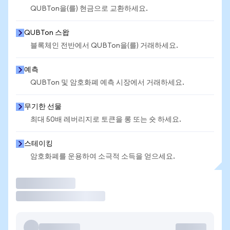
QUBTon을(를) 현금으로 교환하세요.
QUBTon 스왑
블록체인 전반에서 QUBTon을(를) 거래하세요.
예측
QUBTon 및 암호화폐 예측 시장에서 거래하세요.
무기한 선물
최대 50배 레버리지로 토큰을 롱 또는 숏 하세요.
스테이킹
암호화폐를 운용하여 소극적 소득을 얻으세요.
거래