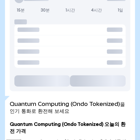
15분
30분
1시간
4시간
1일
Quantum Computing (Ondo Tokenized)을
인기 통화로 환전해 보세요
Quantum Computing (Ondo Tokenized) 오늘의 환
전 가격