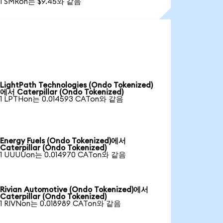
1 SMRon는 $9.45와 같음
LightPath Technologies (Ondo Tokenized)
에서 Caterpillar (Ondo Tokenized)
1 LPTHon는 0.014593 CATon와 같음
Energy Fuels (Ondo Tokenized)에서
Caterpillar (Ondo Tokenized)
1 UUUUon는 0.014970 CATon와 같음
Rivian Automotive (Ondo Tokenized)에서
Caterpillar (Ondo Tokenized)
1 RIVNon는 0.018989 CATon와 같음