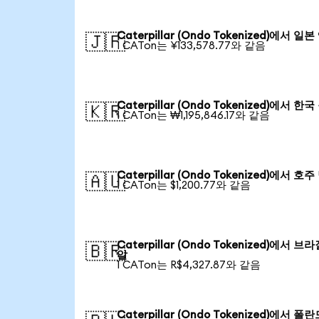
Caterpillar (Ondo Tokenized)에서 일본
🇯🇵
1 CATon는 ¥133,578.77와 같음
Caterpillar (Ondo Tokenized)에서 한
🇰🇷
1 CATon는 ₩1,195,846.17와 같음
Caterpillar (Ondo Tokenized)에서 호
🇦🇺
1 CATon는 $1,200.77와 같음
Caterpillar (Ondo Tokenized)에서 브
🇧🇷
알
1 CATon는 R$4,327.87와 같음
Caterpillar (Ondo Tokenized)에서 폴