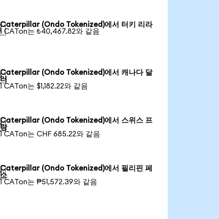
Caterpillar (Ondo Tokenized)에서 터키 리라

1 CATon는 ₺40,467.82와 같음
Caterpillar (Ondo Tokenized)에서 캐나다 달

러
1 CATon는 $1,182.22와 같음
Caterpillar (Ondo Tokenized)에서 스위스 프

랑
1 CATon는 CHF 685.22와 같음
Caterpillar (Ondo Tokenized)에서 필리핀 페

소
1 CATon는 ₱51,572.39와 같음