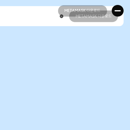
METAMASK 다운로드
METAMASK 다운로드
METAMASK 다운로드
METAMASK 다운로드