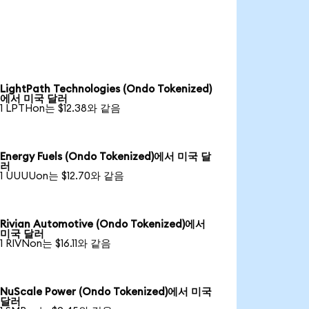
LightPath Technologies (Ondo Tokenized)
에서 미국 달러
1 LPTHon는 $12.38와 같음
Energy Fuels (Ondo Tokenized)에서 미국 달
러
1 UUUUon는 $12.70와 같음
Rivian Automotive (Ondo Tokenized)에서
미국 달러
1 RIVNon는 $16.11와 같음
NuScale Power (Ondo Tokenized)에서 미국
달러