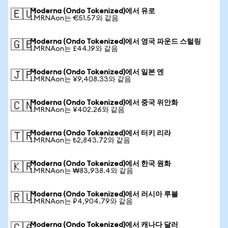
Moderna (Ondo Tokenized)에서 유로
🇪🇺
1 MRNAon는 €51.57와 같음
Moderna (Ondo Tokenized)에서 영국 파운드 스털링
🇬🇧
1 MRNAon는 £44.19와 같음
Moderna (Ondo Tokenized)에서 일본 엔
🇯🇵
1 MRNAon는 ¥9,408.33와 같음
Moderna (Ondo Tokenized)에서 중국 위안화
🇨🇳
1 MRNAon는 ¥402.26와 같음
Moderna (Ondo Tokenized)에서 터키 리라
🇹🇷
1 MRNAon는 ₺2,843.72와 같음
Moderna (Ondo Tokenized)에서 한국 원화
🇰🇷
1 MRNAon는 ₩83,938.4와 같음
Moderna (Ondo Tokenized)에서 러시아 루블
🇷🇺
1 MRNAon는 ₽4,904.79와 같음
Moderna (Ondo Tokenized)에서 캐나다 달러