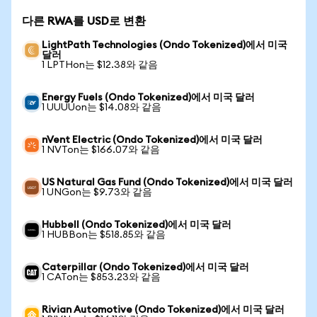
다른 RWA를 USD로 변환
LightPath Technologies (Ondo Tokenized)에서 미국
달러
1 LPTHon는 $12.38와 같음
Energy Fuels (Ondo Tokenized)에서 미국 달러
1 UUUUon는 $14.08와 같음
nVent Electric (Ondo Tokenized)에서 미국 달러
1 NVTon는 $166.07와 같음
US Natural Gas Fund (Ondo Tokenized)에서 미국 달러
1 UNGon는 $9.73와 같음
Hubbell (Ondo Tokenized)에서 미국 달러
1 HUBBon는 $518.85와 같음
Caterpillar (Ondo Tokenized)에서 미국 달러
1 CATon는 $853.23와 같음
Rivian Automotive (Ondo Tokenized)에서 미국 달러