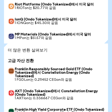
Riot Platforms (Ondo Tokenized)에서 미국 달러
1 RIOTon는 $20.77와 같음
IonQ (Ondo Tokenized)에서 미국 달러
1 IONQon는 $45.30와 같음
MP Materials (Ondo Tokenized)에서 미국 달러
1 MPon는 $51.57와 같음
더 많은 변환 살펴보기
고급 자산 전환
Franklin Responsibly Sourced Gold ETF (Ondo
Tokenized)에서 Constellation Energy (Ondo
Tokenized)
1 FGDLon는 0.211452 CEGon와 같음
AXT (Ondo Tokenized)에서 Constellation Energy
(Ondo Tokenized)
1 AXTIon는 0.336667 CEGon와 같음
Franklin High Yield Corporate ETF (Ondo Tokenized)