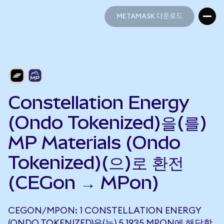
METAMASK 다운로드
METAMASK 다운로드
Constellation Energy
(Ondo Tokenized)을(를)
MP Materials (Ondo
Tokenized)(으)로 환전
(CEGon → MPon)
CEGON/MPON: 1 CONSTELLATION ENERGY
(ONDO TOKENIZED)은(는) 5.1935 MPON에 해당합