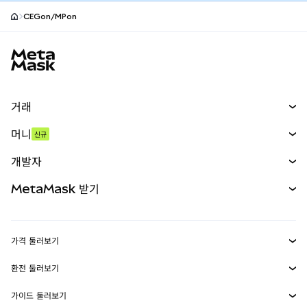
CEGon/MPon
MetaMask 사이트 바닥글
거래
스왑
머니
신규
예측 시장
신규
매수
개발자
무기한 선물
신규
카드
문서 보기
MetaMask 받기
실물자산
mUSD
신규
대시보드
Transaction Shield
수익 창출
Smart Accounts Kit
에이전트 지갑
신규
가격 둘러보기
임베디드 지갑
Snaps
비트코인 가격
환전 둘러보기
MetaMask Connect
이더리움 가격
보상
신규
BTC를 USD로 환전
솔라나 가격
가이드 둘러보기
Snaps
보안
ETH를 USD로 환전