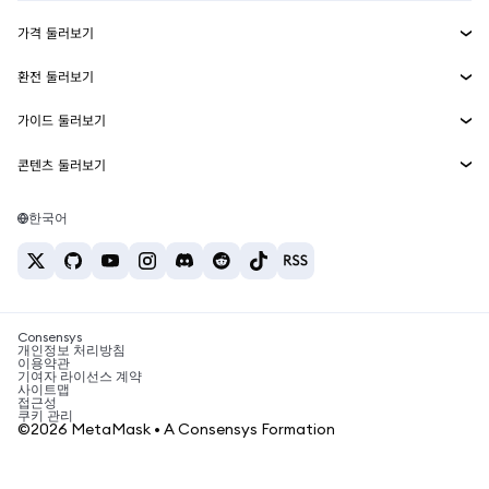
수익 창출
Smart Accounts Kit
에이전트 지갑
신규
가격 둘러보기
임베디드 지갑
Snaps
비트코인 가격
환전 둘러보기
MetaMask Connect
이더리움 가격
보상
신규
BTC를 USD로 환전
솔라나 가격
가이드 둘러보기
Snaps
보안
ETH를 USD로 환전
BTC 매수
시바이누 가격
USDT를 INR로 환전
콘텐츠 둘러보기
웹3 서비스
고객 지원
ETH 매수
페페 가격
비트코인 지갑
BTC를 USDT로 환전
SOL 매수
채용
테더 가격
솔라나 지갑
한국어
BTC를 INR로 환전
PEPE 매수
연락처
USDC 가격
최고의 암호화폐 카드
ETH를 USDT로 환전
USDT 매수
체인링크 가격
최고의 모바일 암호화폐 지갑
USDT를 PHP로 환전
USDC 매수
Polymarket이란?
BTC를 EUR로 환전
SHIB 매수
Consensys
암호화폐 세금 뉴스
개인정보 처리방침
이용약관
BNB 매수
기여자 라이선스 계약
암호화폐 매수 방법
사이트맵
접근성
비트코인 매도 방법
쿠키 관리
©2026 MetaMask • A Consensys Formation