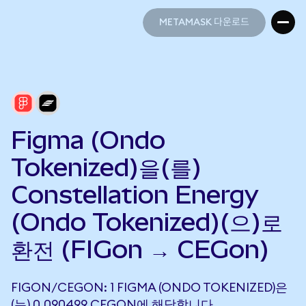
METAMASK 다운로드
METAMASK 다운로드
Figma (Ondo
Tokenized)을(를)
Constellation Energy
(Ondo Tokenized)(으)로
환전 (FIGon → CEGon)
FIGON/CEGON: 1 FIGMA (ONDO TOKENIZED)은
(는) 0.090499 CEGON에 해당합니다