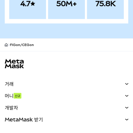
4.7
50M+
75.8K
FIGon/CEGon
MetaMask 사이트 바닥글
거래
스왑
머니
신규
예측 시장
신규
매수
개발자
무기한 선물
신규
카드
문서 보기
MetaMask 받기
실물자산
mUSD
신규
대시보드
Transaction Shield