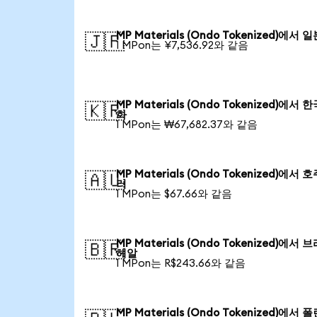
MP Materials (Ondo Tokenized)에서 
🇯🇵
1 MPon는 ¥7,536.92와 같음
MP Materials (Ondo Tokenized)에서 
🇰🇷
화
1 MPon는 ₩67,682.37와 같음
MP Materials (Ondo Tokenized)에서 
🇦🇺
러
1 MPon는 $67.66와 같음
MP Materials (Ondo Tokenized)에서 
🇧🇷
헤알
1 MPon는 R$243.66와 같음
MP Materials (Ondo Tokenized)에서 