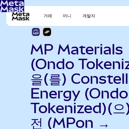
거래
머니
개발자
MP Materials
(Ondo Tokeni
을(를) Constell
Energy (Ondo
Tokenized)(으
전 (MPon →