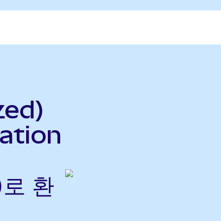
zed)
ation
)로 환