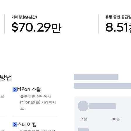
거래량
(24시간)
유통 중인 공급
$70.29만
8.5
 방법
거래
MPon 스왑
으로
블록체인 전반에서
MPon을(를) 거래하세
요.
15분
30분
스테이킹