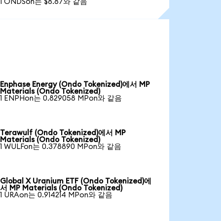
1 ONDSon는 $8.87와 같음
Enphase Energy (Ondo Tokenized)에서 MP
Materials (Ondo Tokenized)
1 ENPHon는 0.829058 MPon와 같음
Terawulf (Ondo Tokenized)에서 MP
Materials (Ondo Tokenized)
1 WULFon는 0.378890 MPon와 같음
Global X Uranium ETF (Ondo Tokenized)에
서 MP Materials (Ondo Tokenized)
1 URAon는 0.914214 MPon와 같음