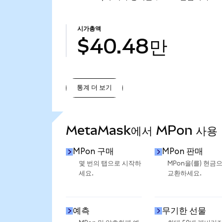
시가총액
$40.48만
통계 더 보기
통계 더 보기
MetaMask에서 MPon 사용
MPon 구매
MPon 판매
몇 번의 탭으로 시작하
MPon을(를) 현금
세요.
교환하세요.
예측
무기한 선물