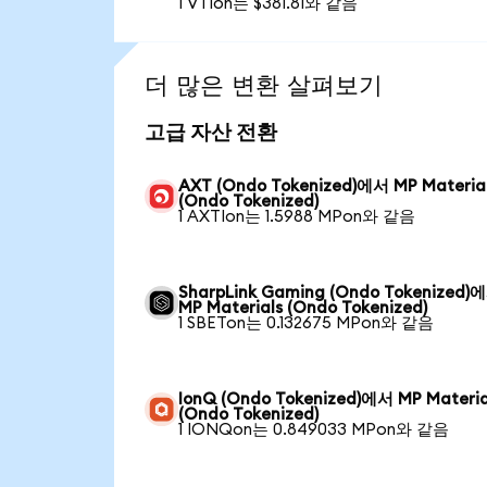
1 VTIon는 $381.81와 같음
더 많은 변환 살펴보기
고급 자산 전환
AXT (Ondo Tokenized)에서 MP Materia
(Ondo Tokenized)
1 AXTIon는 1.5988 MPon와 같음
SharpLink Gaming (Ondo Tokenized)
MP Materials (Ondo Tokenized)
1 SBETon는 0.132675 MPon와 같음
IonQ (Ondo Tokenized)에서 MP Materia
(Ondo Tokenized)
1 IONQon는 0.849033 MPon와 같음