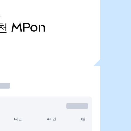
량
1천
MPon
1시간
4시간
1일