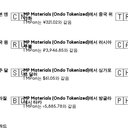
일본 엔
MP Materials (Ondo Tokenized)에서 중국 위
🇨🇳
🇹
안화
1 MPon는 ¥321.02와 같음
한국 원
MP Materials (Ondo Tokenized)에서 러시아
🇷🇺
🇨
루블
1 MPon는 ₽3,946.85와 같음
호주 달
MP Materials (Ondo Tokenized)에서 싱가포
🇸🇬
🇨
르 달러
1 MPon는 $61.05와 같음
브라질
MP Materials (Ondo Tokenized)에서 방글라
🇧🇩
🇵
데시 타카
1 MPon는 ৳5,885.78와 같음
폴란드