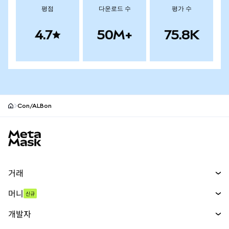
평점
다운로드 수
평가 수
4.7
50M+
75.8K
Con/ALBon
MetaMask 사이트 바닥글
거래
스왑
머니
신규
예측 시장
신규
매수
개발자
무기한 선물
신규
카드
문서 보기