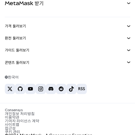
MetaMask 받기
실물자산
mUSD
신규
대시보드
Transaction Shield
수익 창출
Smart Accounts Kit
에이전트 지갑
신규
가격 둘러보기
임베디드 지갑
Snaps
비트코인 가격
환전 둘러보기
MetaMask Connect
이더리움 가격
보상
신규
BTC를 USD로 환전
솔라나 가격
가이드 둘러보기
Snaps
보안
ETH를 USD로 환전
BTC 매수
시바이누 가격
USDT를 INR로 환전
콘텐츠 둘러보기
웹3 서비스
고객 지원
ETH 매수
페페 가격
비트코인 지갑
BTC를 USDT로 환전
SOL 매수
채용
테더 가격
솔라나 지갑
한국어
BTC를 INR로 환전
PEPE 매수
연락처
USDC 가격
최고의 암호화폐 카드
ETH를 USDT로 환전
USDT 매수
체인링크 가격
최고의 모바일 암호화폐 지갑
USDT를 PHP로 환전
USDC 매수
Polymarket이란?
BTC를 EUR로 환전
SHIB 매수
Consensys
암호화폐 세금 뉴스
개인정보 처리방침
이용약관
BNB 매수
기여자 라이선스 계약
암호화폐 매수 방법
사이트맵
접근성
비트코인 매도 방법
쿠키 관리