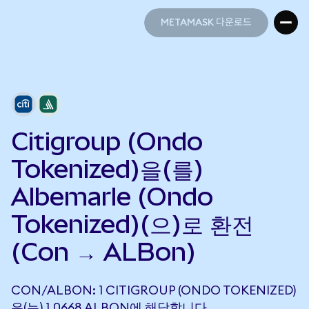
METAMASK 다운로드
METAMASK 다운로드
Citigroup (Ondo
Tokenized)을(를)
Albemarle (Ondo
Tokenized)(으)로 환전
(Con → ALBon)
CON/ALBON: 1 CITIGROUP (ONDO TOKENIZED)
은(는) 1.0668 ALBON에 해당합니다