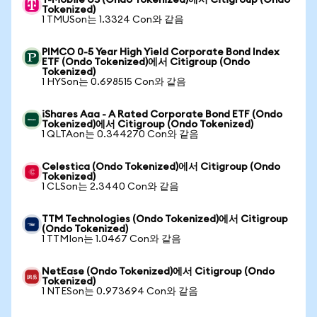
T-Mobile US (Ondo Tokenized)에서 Citigroup (Ondo
Tokenized)
1 TMUSon는 1.3324 Con와 같음
PIMCO 0-5 Year High Yield Corporate Bond Index
ETF (Ondo Tokenized)에서 Citigroup (Ondo
Tokenized)
1 HYSon는 0.698515 Con와 같음
iShares Aaa - A Rated Corporate Bond ETF (Ondo
Tokenized)에서 Citigroup (Ondo Tokenized)
1 QLTAon는 0.344270 Con와 같음
Celestica (Ondo Tokenized)에서 Citigroup (Ondo
Tokenized)
1 CLSon는 2.3440 Con와 같음
TTM Technologies (Ondo Tokenized)에서 Citigroup
(Ondo Tokenized)
1 TTMIon는 1.0467 Con와 같음
NetEase (Ondo Tokenized)에서 Citigroup (Ondo
Tokenized)
1 NTESon는 0.973694 Con와 같음