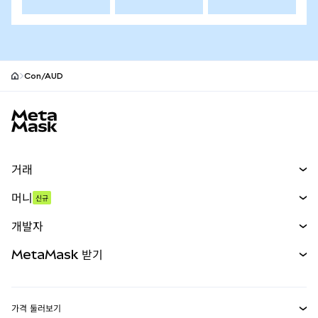
Con/AUD
MetaMask 사이트 바닥글
거래
스왑
머니
신규
예측 시장
신규
매수
개발자
무기한 선물
신규
카드
문서 보기
MetaMask 받기
실물자산
mUSD
신규
대시보드
Transaction Shield
수익 창출
Smart Accounts Kit
에이전트 지갑
신규
가격 둘러보기
임베디드 지갑