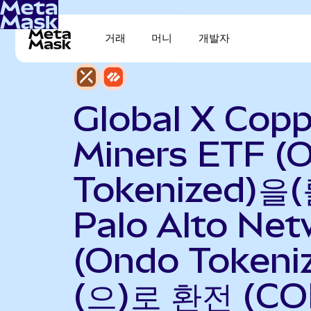
거래
머니
개발자
Global X Copp
Miners ETF (
Tokenized)을(
Palo Alto Ne
(Ondo Tokeni
(으)로 환전 (C