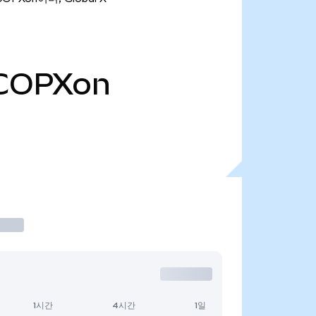
COPXon
1시간
4시간
1일