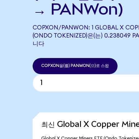
→ PANWon)
COPXON/PANWON: 1 GLOBAL X COPP
(ONDO TOKENIZED)은(는) 0.23804
니다
COPXON을(를) PANWON(으)로 스왑
최신 Global X Copper Min
Global X Copper Miners ETF (Ondo To