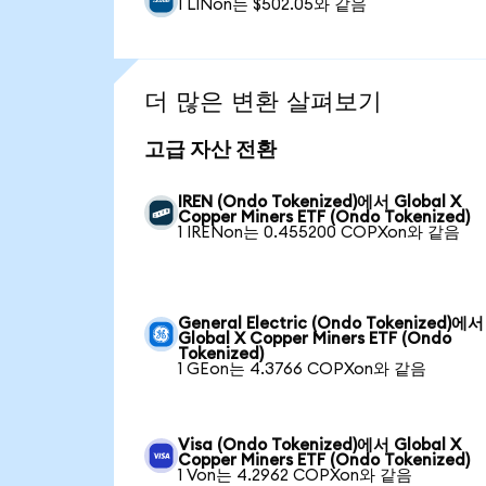
1 LINon는 $502.05와 같음
더 많은 변환 살펴보기
고급 자산 전환
IREN (Ondo Tokenized)에서 Global X
Copper Miners ETF (Ondo Tokenized)
1 IRENon는 0.455200 COPXon와 같음
General Electric (Ondo Tokenized)에서
Global X Copper Miners ETF (Ondo
Tokenized)
1 GEon는 4.3766 COPXon와 같음
Visa (Ondo Tokenized)에서 Global X
Copper Miners ETF (Ondo Tokenized)
1 Von는 4.2962 COPXon와 같음