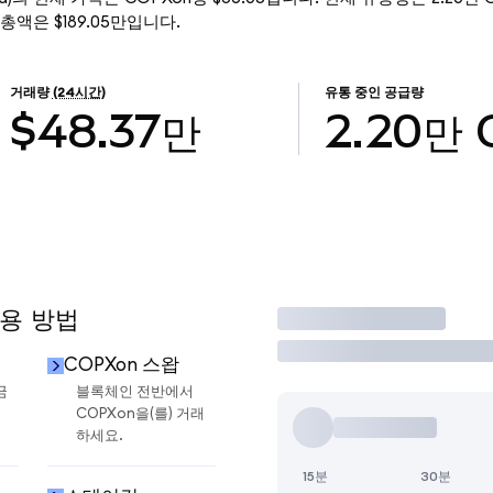
시가 총액은 $189.05만입니다.
거래량
(24시간)
유통 중인 공급량
$48.37만
2.20만
사용 방법
거래
COPXon 스왑
금
블록체인 전반에서
COPXon을(를) 거래
하세요.
15분
30분