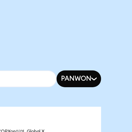
PANWON
OPXon이며, Global X