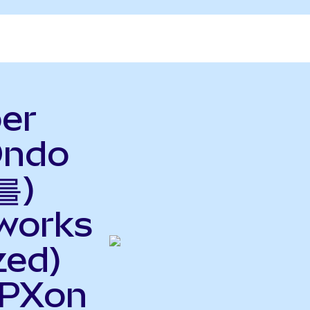
er
Ondo
를)
tworks
zed)
OPXon