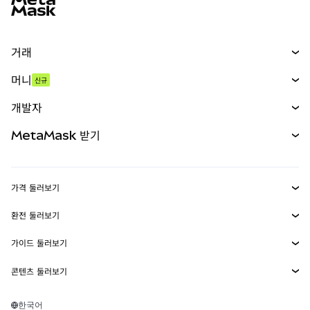
거래
스왑
머니
신규
예측 시장
신규
매수
개발자
무기한 선물
신규
카드
문서 보기
MetaMask 받기
실물자산
mUSD
신규
대시보드
Transaction Shield
수익 창출
Smart Accounts Kit
에이전트 지갑
신규
가격 둘러보기
임베디드 지갑
Snaps
비트코인 가격
환전 둘러보기
MetaMask Connect
이더리움 가격
보상
신규
BTC를 USD로 환전
솔라나 가격
가이드 둘러보기
Snaps
보안
ETH를 USD로 환전
BTC 매수
시바이누 가격
USDT를 INR로 환전
콘텐츠 둘러보기
웹3 서비스
고객 지원
ETH 매수
페페 가격
비트코인 지갑
BTC를 USDT로 환전
SOL 매수
채용
테더 가격
솔라나 지갑
한국어