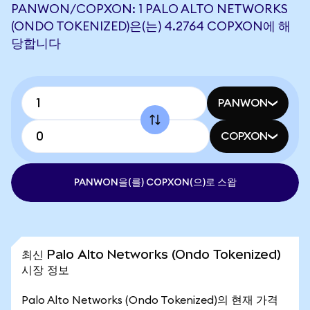
PANWON/COPXON: 1 PALO ALTO NETWORKS
(ONDO TOKENIZED)은(는) 4.2764 COPXON에 해
당합니다
PANWON
COPXON
PANWON을(를) COPXON(으)로 스왑
최신 Palo Alto Networks (Ondo Tokenized)
시장 정보
Palo Alto Networks (Ondo Tokenized)의 현재 가격