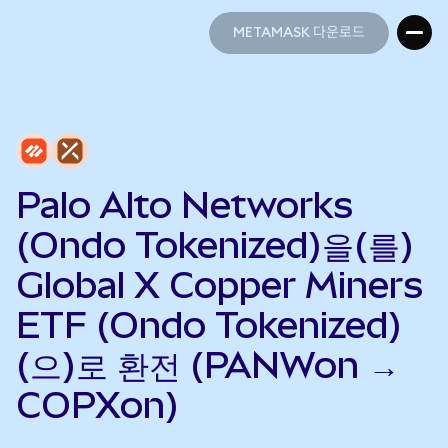
METAMASK 다운로드
METAMASK 다운로드
Palo Alto Networks
(Ondo Tokenized)을(를)
Global X Copper Miners
ETF (Ondo Tokenized)
(으)로 환전 (PANWon →
COPXon)