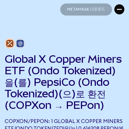
METAMASK 다운로드
METAMASK 다운로드
Global X Copper Miners
ETF (Ondo Tokenized)
을(를) PepsiCo (Ondo
Tokenized)(으)로 환전
(COPXon → PEPon)
COPXON/PEPON: 1 GLOBAL X COPPER MINERS
ETF (ONDO TOKENIZED)은(는) 0.616208 PEPON에