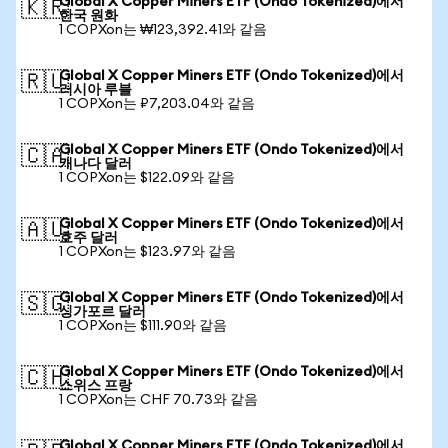
Global X Copper Miners ETF (Ondo Tokenized)에서
🇰🇷
한국 원화
1 COPXon는 ₩123,392.41와 같음
Global X Copper Miners ETF (Ondo Tokenized)에서
🇷🇺
러시아 루블
1 COPXon는 ₽7,203.04와 같음
Global X Copper Miners ETF (Ondo Tokenized)에서
🇨🇦
캐나다 달러
1 COPXon는 $122.09와 같음
Global X Copper Miners ETF (Ondo Tokenized)에서
🇦🇺
호주 달러
1 COPXon는 $123.97와 같음
Global X Copper Miners ETF (Ondo Tokenized)에서
🇸🇬
싱가포르 달러
1 COPXon는 $111.90와 같음
Global X Copper Miners ETF (Ondo Tokenized)에서
🇨🇭
스위스 프랑
1 COPXon는 CHF 70.73와 같음
Global X Copper Miners ETF (Ondo Tokenized)에서