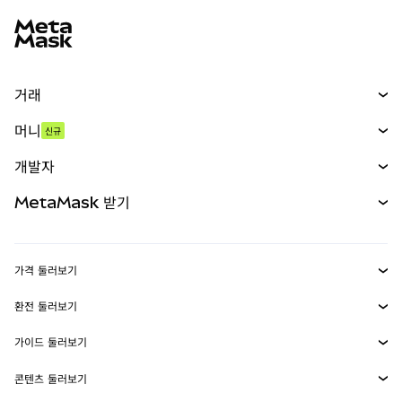
MetaMask 사이트 바닥글
거래
스왑
머니
신규
예측 시장
신규
매수
개발자
무기한 선물
신규
카드
문서 보기
MetaMask 받기
실물자산
mUSD
신규
대시보드
Transaction Shield
수익 창출
Smart Accounts Kit
에이전트 지갑
신규
가격 둘러보기
임베디드 지갑
Snaps
비트코인 가격
환전 둘러보기
MetaMask Connect
이더리움 가격
보상
신규
BTC를 USD로 환전
솔라나 가격
가이드 둘러보기
Snaps
보안
ETH를 USD로 환전
BTC 매수
시바이누 가격
USDT를 INR로 환전
콘텐츠 둘러보기
웹3 서비스
고객 지원
ETH 매수
페페 가격
비트코인 지갑