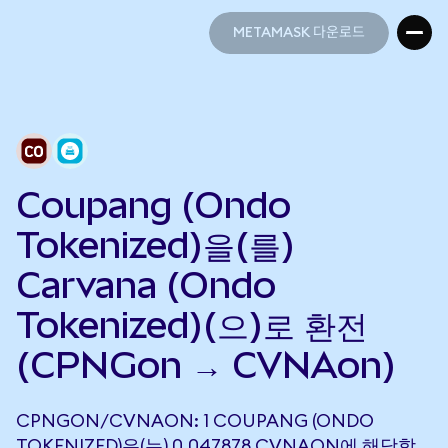
METAMASK 다운로드
METAMASK 다운로드
Coupang (Ondo
Tokenized)을(를)
Carvana (Ondo
Tokenized)(으)로 환전
(CPNGon → CVNAon)
CPNGON/CVNAON: 1 COUPANG (ONDO
TOKENIZED)은(는) 0.047878 CVNAON에 해당합