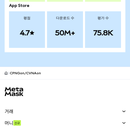
App Store
평점
다운로드 수
평가 수
4.7
50M+
75.8K
CPNGon/CVNAon
MetaMask 사이트 바닥글
거래
스왑
머니
신규
예측 시장
신규
매수