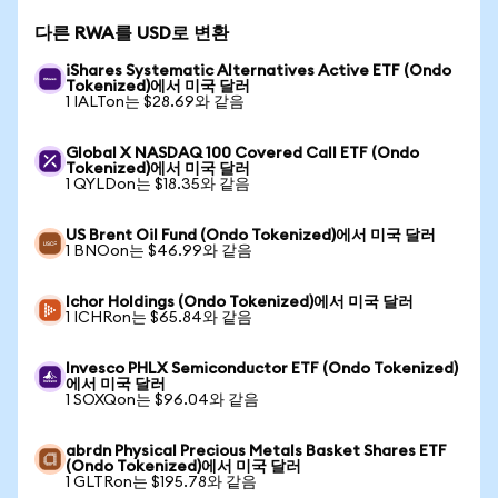
다른 RWA를 USD로 변환
iShares Systematic Alternatives Active ETF (Ondo
Tokenized)에서 미국 달러
1 IALTon는 $28.69와 같음
Global X NASDAQ 100 Covered Call ETF (Ondo
Tokenized)에서 미국 달러
1 QYLDon는 $18.35와 같음
US Brent Oil Fund (Ondo Tokenized)에서 미국 달러
1 BNOon는 $46.99와 같음
Ichor Holdings (Ondo Tokenized)에서 미국 달러
1 ICHRon는 $65.84와 같음
Invesco PHLX Semiconductor ETF (Ondo Tokenized)
에서 미국 달러
1 SOXQon는 $96.04와 같음
abrdn Physical Precious Metals Basket Shares ETF
(Ondo Tokenized)에서 미국 달러
1 GLTRon는 $195.78와 같음