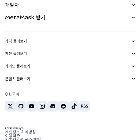
개발자
무기한 선물
신규
카드
문서 보기
MetaMask 받기
실물자산
mUSD
신규
대시보드
Transaction Shield
수익 창출
Smart Accounts Kit
에이전트 지갑
신규
가격 둘러보기
임베디드 지갑
Snaps
비트코인 가격
환전 둘러보기
MetaMask Connect
이더리움 가격
보상
신규
BTC를 USD로 환전
솔라나 가격
가이드 둘러보기
Snaps
보안
ETH를 USD로 환전
BTC 매수
시바이누 가격
USDT를 INR로 환전
콘텐츠 둘러보기
웹3 서비스
고객 지원
ETH 매수
페페 가격
비트코인 지갑
BTC를 USDT로 환전
SOL 매수
채용
테더 가격
솔라나 지갑
한국어
BTC를 INR로 환전
PEPE 매수
연락처
USDC 가격
최고의 암호화폐 카드
ETH를 USDT로 환전
USDT 매수
체인링크 가격
최고의 모바일 암호화폐 지갑
USDT를 PHP로 환전
USDC 매수
Polymarket이란?
BTC를 EUR로 환전
SHIB 매수
Consensys
암호화폐 세금 뉴스
개인정보 처리방침
이용약관
BNB 매수
기여자 라이선스 계약