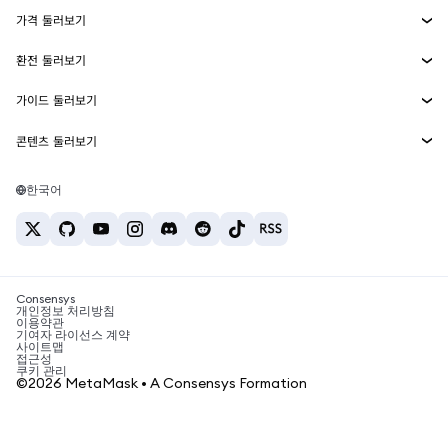
에이전트 지갑
신규
가격 둘러보기
임베디드 지갑
Snaps
비트코인 가격
환전 둘러보기
MetaMask Connect
이더리움 가격
보상
신규
BTC를 USD로 환전
솔라나 가격
가이드 둘러보기
Snaps
보안
ETH를 USD로 환전
BTC 매수
시바이누 가격
USDT를 INR로 환전
콘텐츠 둘러보기
웹3 서비스
고객 지원
ETH 매수
페페 가격
비트코인 지갑
BTC를 USDT로 환전
SOL 매수
채용
테더 가격
솔라나 지갑
한국어
BTC를 INR로 환전
PEPE 매수
연락처
USDC 가격
최고의 암호화폐 카드
ETH를 USDT로 환전
USDT 매수
체인링크 가격
최고의 모바일 암호화폐 지갑
USDT를 PHP로 환전
USDC 매수
Polymarket이란?
BTC를 EUR로 환전
SHIB 매수
Consensys
암호화폐 세금 뉴스
개인정보 처리방침
이용약관
BNB 매수
기여자 라이선스 계약
암호화폐 매수 방법
사이트맵
접근성
비트코인 매도 방법
쿠키 관리
©2026 MetaMask • A Consensys Formation