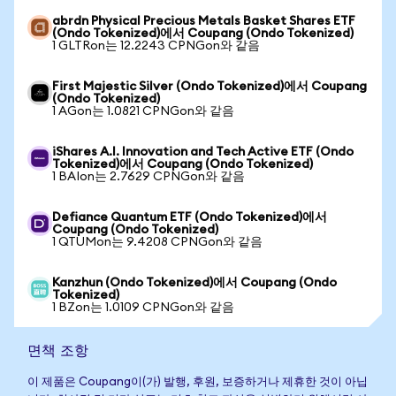
abrdn Physical Precious Metals Basket Shares ETF
(Ondo Tokenized)에서 Coupang (Ondo Tokenized)
1 GLTRon는 12.2243 CPNGon와 같음
First Majestic Silver (Ondo Tokenized)에서 Coupang
(Ondo Tokenized)
1 AGon는 1.0821 CPNGon와 같음
iShares A.I. Innovation and Tech Active ETF (Ondo
Tokenized)에서 Coupang (Ondo Tokenized)
1 BAIon는 2.7629 CPNGon와 같음
Defiance Quantum ETF (Ondo Tokenized)에서
Coupang (Ondo Tokenized)
1 QTUMon는 9.4208 CPNGon와 같음
Kanzhun (Ondo Tokenized)에서 Coupang (Ondo
Tokenized)
1 BZon는 1.0109 CPNGon와 같음
면책 조항
이 제품은 Coupang이(가) 발행, 후원, 보증하거나 제휴한 것이 아닙