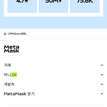
4.7
50M+
75.8K
CPNGon/BRL
MetaMask 사이트 바닥글
거래
스왑
머니
신규
예측 시장
신규
매수
개발자
무기한 선물
신규
카드
문서 보기
MetaMask 받기
실물자산
mUSD
신규
대시보드
Transaction Shield
수익 창출
Smart Accounts Kit