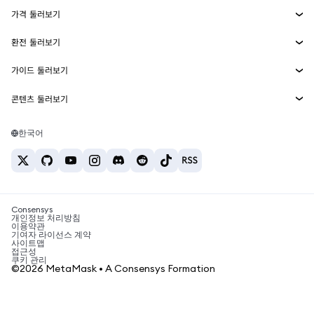
에이전트 지갑
신규
가격 둘러보기
임베디드 지갑
Snaps
비트코인 가격
환전 둘러보기
MetaMask Connect
이더리움 가격
보상
신규
BTC를 USD로 환전
솔라나 가격
가이드 둘러보기
Snaps
보안
ETH를 USD로 환전
BTC 매수
시바이누 가격
USDT를 INR로 환전
콘텐츠 둘러보기
웹3 서비스
고객 지원
ETH 매수
페페 가격
비트코인 지갑
BTC를 USDT로 환전
SOL 매수
채용
테더 가격
솔라나 지갑
한국어
BTC를 INR로 환전
PEPE 매수
연락처
USDC 가격
최고의 암호화폐 카드
ETH를 USDT로 환전
USDT 매수
체인링크 가격
최고의 모바일 암호화폐 지갑
USDT를 PHP로 환전
USDC 매수
Polymarket이란?
BTC를 EUR로 환전
SHIB 매수
Consensys
암호화폐 세금 뉴스
개인정보 처리방침
이용약관
BNB 매수
기여자 라이선스 계약
암호화폐 매수 방법
사이트맵
접근성
비트코인 매도 방법
쿠키 관리
©2026 MetaMask • A Consensys Formation