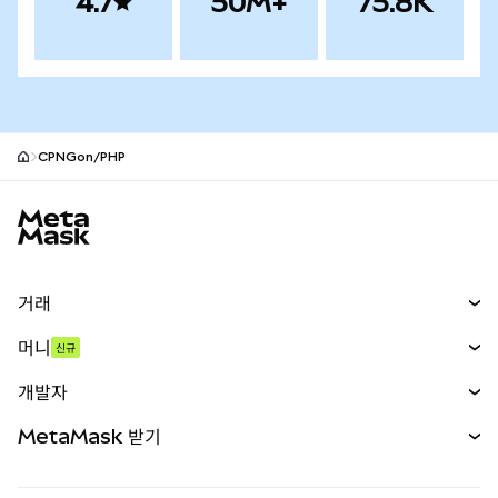
4.7
50M+
75.8K
CPNGon/PHP
MetaMask 사이트 바닥글
거래
스왑
머니
신규
예측 시장
신규
매수
개발자
무기한 선물
신규
카드
문서 보기
MetaMask 받기
실물자산
mUSD
신규
대시보드
Transaction Shield
수익 창출
Smart Accounts Kit