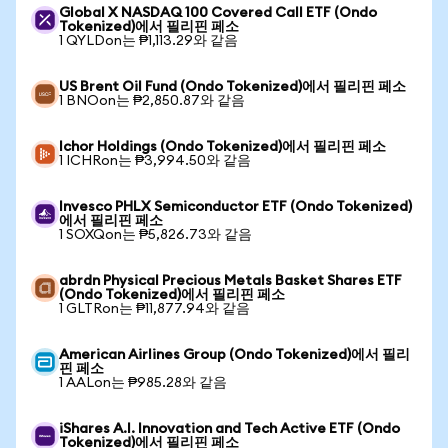
Global X NASDAQ 100 Covered Call ETF (Ondo
Tokenized)에서 필리핀 페소
1 QYLDon는 ₱1,113.29와 같음
US Brent Oil Fund (Ondo Tokenized)에서 필리핀 페소
1 BNOon는 ₱2,850.87와 같음
Ichor Holdings (Ondo Tokenized)에서 필리핀 페소
1 ICHRon는 ₱3,994.50와 같음
Invesco PHLX Semiconductor ETF (Ondo Tokenized)
에서 필리핀 페소
1 SOXQon는 ₱5,826.73와 같음
abrdn Physical Precious Metals Basket Shares ETF
(Ondo Tokenized)에서 필리핀 페소
1 GLTRon는 ₱11,877.94와 같음
American Airlines Group (Ondo Tokenized)에서 필리
핀 페소
1 AALon는 ₱985.28와 같음
iShares A.I. Innovation and Tech Active ETF (Ondo
Tokenized)에서 필리핀 페소