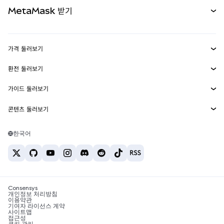
문서 보기
MetaMask 받기
실물자산
mUSD
신규
대시보드
Transaction Shield
수익 창출
Smart Accounts Kit
에이전트 지갑
신규
가격 둘러보기
임베디드 지갑
Snaps
비트코인 가격
환전 둘러보기
MetaMask Connect
이더리움 가격
보상
신규
BTC를 USD로 환전
솔라나 가격
가이드 둘러보기
Snaps
보안
ETH를 USD로 환전
BTC 매수
시바이누 가격
USDT를 INR로 환전
콘텐츠 둘러보기
웹3 서비스
고객 지원
ETH 매수
페페 가격
비트코인 지갑
BTC를 USDT로 환전
SOL 매수
채용
테더 가격
솔라나 지갑
한국어
BTC를 INR로 환전
PEPE 매수
연락처
USDC 가격
최고의 암호화폐 카드
ETH를 USDT로 환전
USDT 매수
체인링크 가격
최고의 모바일 암호화폐 지갑
USDT를 PHP로 환전
USDC 매수
Polymarket이란?
BTC를 EUR로 환전
SHIB 매수
Consensys
암호화폐 세금 뉴스
개인정보 처리방침
이용약관
BNB 매수
기여자 라이선스 계약
암호화폐 매수 방법
사이트맵
접근성
비트코인 매도 방법
쿠키 관리