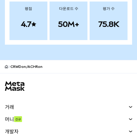
평점
다운로드 수
평가 수
4.7
50M+
75.8K
CRWDon/ACHRon
MetaMask 사이트 바닥글
거래
스왑
머니
신규
예측 시장
신규
매수
개발자
무기한 선물
신규
카드