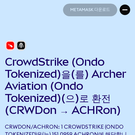
METAMASK 다운로드
METAMASK 다운로드
CrowdStrike (Ondo
Tokenized)을(를) Archer
Aviation (Ondo
Tokenized)(으)로 환전
(CRWDon → ACHRon)
CRWDON/ACHRON: 1 CROWDSTRIKE (ONDO
TOKENIZED)은(는) 151.0959 ACHRON에 해당합니