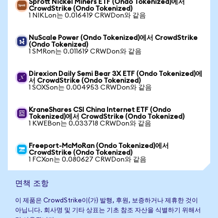
Sprott Nickel Miners ETF (Ondo Tokenized)에서
CrowdStrike (Ondo Tokenized)
1 NIKLon는 0.016419 CRWDon와 같음
NuScale Power (Ondo Tokenized)에서 CrowdStrike
(Ondo Tokenized)
1 SMRon는 0.011619 CRWDon와 같음
Direxion Daily Semi Bear 3X ETF (Ondo Tokenized)에
서 CrowdStrike (Ondo Tokenized)
1 SOXSon는 0.004953 CRWDon와 같음
KraneShares CSI China Internet ETF (Ondo
Tokenized)에서 CrowdStrike (Ondo Tokenized)
1 KWEBon는 0.033718 CRWDon와 같음
Freeport-McMoRan (Ondo Tokenized)에서
CrowdStrike (Ondo Tokenized)
1 FCXon는 0.080627 CRWDon와 같음
면책 조항
이 제품은 CrowdStrike이(가) 발행, 후원, 보증하거나 제휴한 것이
아닙니다. 회사명 및 기타 상표는 기초 참조 자산을 식별하기 위해서