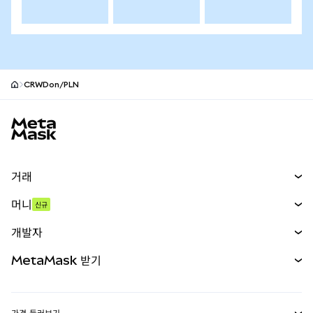
CRWDon/PLN
MetaMask 사이트 바닥글
거래
스왑
머니
신규
예측 시장
신규
매수
개발자
무기한 선물
신규
카드
문서 보기
MetaMask 받기
실물자산
mUSD
신규
대시보드
Transaction Shield
수익 창출
Smart Accounts Kit
에이전트 지갑
신규