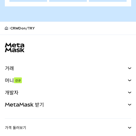
CRWDon/TRY
MetaMask 사이트 바닥글
거래
스왑
머니
신규
예측 시장
신규
매수
개발자
무기한 선물
신규
카드
문서 보기
MetaMask 받기
실물자산
mUSD
신규
대시보드
Transaction Shield
수익 창출
Smart Accounts Kit
에이전트 지갑
신규
가격 둘러보기
임베디드 지갑
Snaps
비트코인 가격