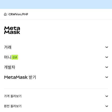
CRWVon/PHP
MetaMask 사이트 바닥글
거래
스왑
머니
신규
예측 시장
신규
매수
개발자
무기한 선물
신규
카드
문서 보기
MetaMask 받기
실물자산
mUSD
신규
대시보드
Transaction Shield
수익 창출
Smart Accounts Kit
에이전트 지갑
신규
가격 둘러보기
임베디드 지갑
Snaps
비트코인 가격
환전 둘러보기
MetaMask Connect
이더리움 가격
보상
신규
BTC를 USD로 환전