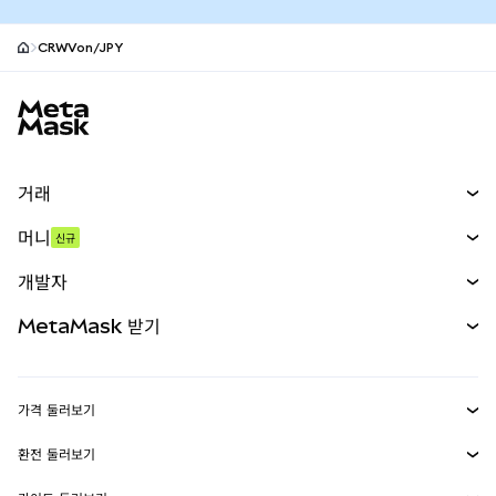
CRWVon/JPY
MetaMask 사이트 바닥글
거래
스왑
머니
신규
예측 시장
신규
매수
개발자
무기한 선물
신규
카드
문서 보기
MetaMask 받기
실물자산
mUSD
신규
대시보드
Transaction Shield
수익 창출
Smart Accounts Kit
에이전트 지갑
신규
가격 둘러보기
임베디드 지갑
Snaps
비트코인 가격
환전 둘러보기
MetaMask Connect
이더리움 가격
보상
신규
BTC를 USD로 환전