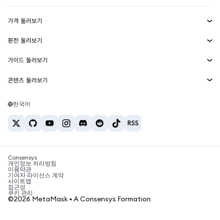
수익 창출
Smart Accounts Kit
에이전트 지갑
신규
가격 둘러보기
임베디드 지갑
Snaps
비트코인 가격
환전 둘러보기
MetaMask Connect
이더리움 가격
보상
신규
BTC를 USD로 환전
솔라나 가격
가이드 둘러보기
Snaps
보안
ETH를 USD로 환전
BTC 매수
시바이누 가격
USDT를 INR로 환전
콘텐츠 둘러보기
웹3 서비스
고객 지원
ETH 매수
페페 가격
비트코인 지갑
BTC를 USDT로 환전
SOL 매수
채용
테더 가격
솔라나 지갑
한국어
BTC를 INR로 환전
PEPE 매수
연락처
USDC 가격
최고의 암호화폐 카드
ETH를 USDT로 환전
USDT 매수
체인링크 가격
최고의 모바일 암호화폐 지갑
USDT를 PHP로 환전
USDC 매수
Polymarket이란?
BTC를 EUR로 환전
SHIB 매수
Consensys
암호화폐 세금 뉴스
개인정보 처리방침
이용약관
BNB 매수
기여자 라이선스 계약
암호화폐 매수 방법
사이트맵
접근성
비트코인 매도 방법
쿠키 관리
©2026 MetaMask • A Consensys Formation