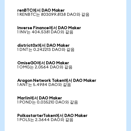
renBTC에서 DAO Maker
1 RENBTC는 803099.8138 DAO와 같음
Inverse Finance에서 DAO Maker
1 INV는 404.5381 DAO와 같음
district0x에서 DAO Maker
1 DNT는 0.242213 DAO와 같음
OmiseGO에서 DAO Maker
1 OMG는 2.0564 DAO와 같음
Aragon Network Token에서 DAO Maker
1 ANT는 5.4984 DAO와 같음
Marlin에서 DAO Maker
1 POND는 0.035210 DAO와 같음
PolkastarterToken에서 DAO Maker
1 POLS는 2.3644 DAO와 같음