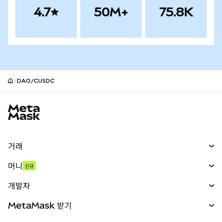
4.7
50M+
75.8K
DAO/CUSDC
MetaMask 사이트 바닥글
거래
스왑
머니
신규
예측 시장
신규
매수
개발자
무기한 선물
신규
카드
문서 보기
MetaMask 받기
실물자산
mUSD
신규
대시보드
Transaction Shield