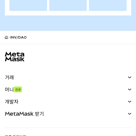
INV/DAO
MetaMask 사이트 바닥글
거래
스왑
머니
신규
예측 시장
신규
매수
개발자
무기한 선물
신규
카드
문서 보기
MetaMask 받기
실물자산
mUSD
신규
대시보드
Transaction Shield
수익 창출
Smart Accounts Kit
에이전트 지갑
신규