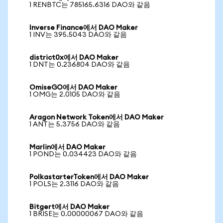
1 RENBTC는 785165.6316 DAO와 같음
Inverse Finance에서 DAO Maker
1 INV는 395.5043 DAO와 같음
district0x에서 DAO Maker
1 DNT는 0.236804 DAO와 같음
OmiseGO에서 DAO Maker
1 OMG는 2.0105 DAO와 같음
Aragon Network Token에서 DAO Maker
1 ANT는 5.3756 DAO와 같음
Marlin에서 DAO Maker
1 POND는 0.034423 DAO와 같음
PolkastarterToken에서 DAO Maker
1 POLS는 2.3116 DAO와 같음
Bitgert에서 DAO Maker
1 BRISE는 0.00000067 DAO와 같음