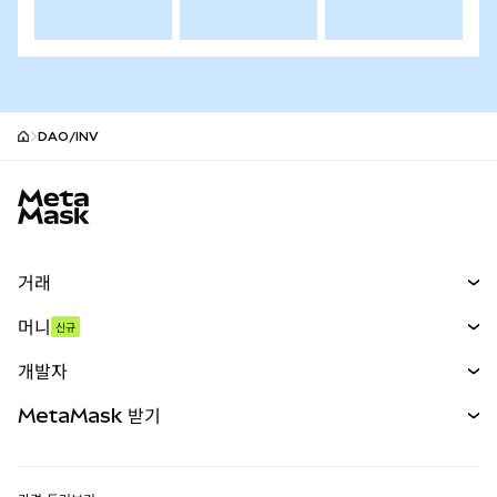
DAO/INV
MetaMask 사이트 바닥글
거래
스왑
머니
신규
예측 시장
신규
매수
개발자
무기한 선물
신규
카드
문서 보기
MetaMask 받기
실물자산
mUSD
신규
대시보드
Transaction Shield
수익 창출
Smart Accounts Kit
에이전트 지갑
신규