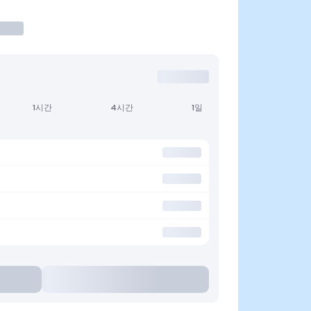
1시간
4시간
1일