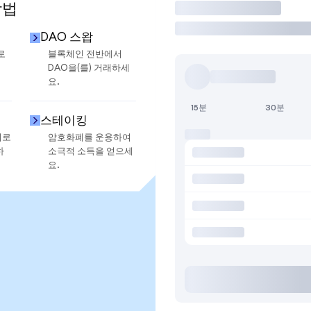
방법
거래
DAO 스왑
로
블록체인 전반에서
DAO을(를) 거래하세
요.
15분
30분
스테이킹
지로
암호화폐를 운용하여
하
소극적 소득을 얻으세
요.