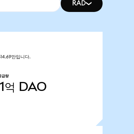
RAD
514.69만입니다.
공급량
51억
DAO