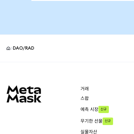
DAO/RAD
MetaMask 사이트 바닥글
거래
스왑
예측 시장
신규
무기한 선물
신규
실물자산