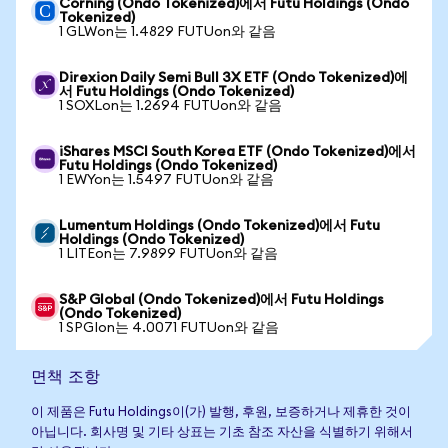
Corning (Ondo Tokenized)에서 Futu Holdings (Ondo
Tokenized)
1 GLWon는 1.4829 FUTUon와 같음
Direxion Daily Semi Bull 3X ETF (Ondo Tokenized)에
서 Futu Holdings (Ondo Tokenized)
1 SOXLon는 1.2694 FUTUon와 같음
iShares MSCI South Korea ETF (Ondo Tokenized)에서
Futu Holdings (Ondo Tokenized)
1 EWYon는 1.5497 FUTUon와 같음
Lumentum Holdings (Ondo Tokenized)에서 Futu
Holdings (Ondo Tokenized)
1 LITEon는 7.9899 FUTUon와 같음
S&P Global (Ondo Tokenized)에서 Futu Holdings
(Ondo Tokenized)
1 SPGIon는 4.0071 FUTUon와 같음
면책 조항
이 제품은 Futu Holdings이(가) 발행, 후원, 보증하거나 제휴한 것이
아닙니다. 회사명 및 기타 상표는 기초 참조 자산을 식별하기 위해서