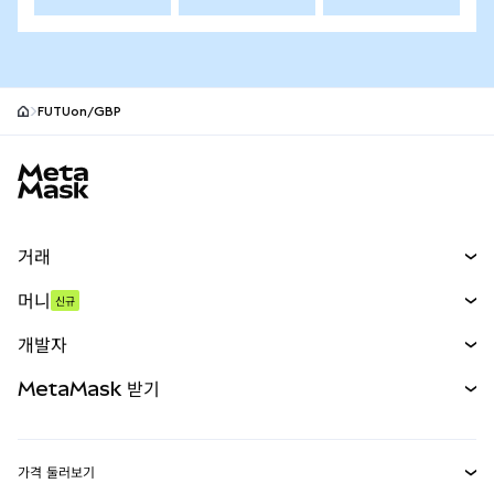
FUTUon/GBP
MetaMask 사이트 바닥글
거래
스왑
머니
신규
예측 시장
신규
매수
개발자
무기한 선물
신규
카드
문서 보기
MetaMask 받기
실물자산
mUSD
신규
대시보드
Transaction Shield
수익 창출
Smart Accounts Kit
에이전트 지갑
신규
가격 둘러보기
임베디드 지갑
Snaps
비트코인 가격