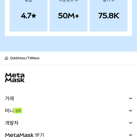
평점
다운로드 수
평가 수
4.7
50M+
75.8K
DASHon/TXNon
MetaMask 사이트 바닥글
거래
스왑
머니
신규
예측 시장
신규
매수
개발자
무기한 선물
신규
카드
문서 보기
MetaMask 받기