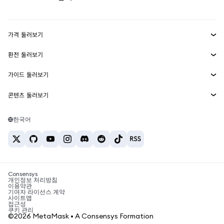
실물자산
mUSD
신규
대시보드
Transaction Shield
수익 창출
Smart Accounts Kit
에이전트 지갑
신규
가격 둘러보기
임베디드 지갑
Snaps
비트코인 가격
환전 둘러보기
MetaMask Connect
이더리움 가격
보상
신규
BTC를 USD로 환전
솔라나 가격
가이드 둘러보기
Snaps
보안
ETH를 USD로 환전
BTC 매수
시바이누 가격
USDT를 INR로 환전
콘텐츠 둘러보기
웹3 서비스
고객 지원
ETH 매수
페페 가격
비트코인 지갑
BTC를 USDT로 환전
SOL 매수
채용
테더 가격
솔라나 지갑
한국어
BTC를 INR로 환전
PEPE 매수
연락처
USDC 가격
최고의 암호화폐 카드
ETH를 USDT로 환전
USDT 매수
체인링크 가격
최고의 모바일 암호화폐 지갑
USDT를 PHP로 환전
USDC 매수
Polymarket이란?
BTC를 EUR로 환전
SHIB 매수
Consensys
암호화폐 세금 뉴스
개인정보 처리방침
이용약관
BNB 매수
기여자 라이선스 계약
암호화폐 매수 방법
사이트맵
접근성
비트코인 매도 방법
쿠키 관리
©2026 MetaMask • A Consensys Formation