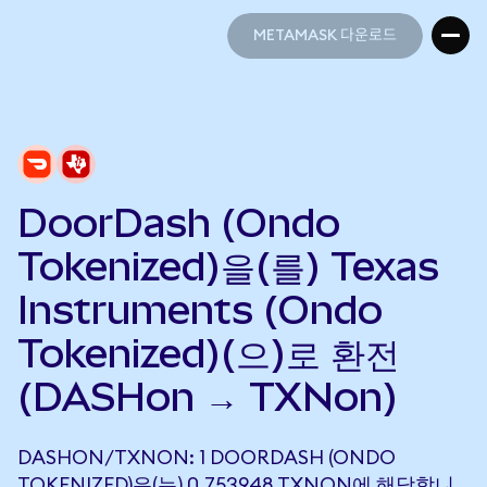
METAMASK 다운로드
METAMASK 다운로드
DoorDash (Ondo
Tokenized)을(를) Texas
Instruments (Ondo
Tokenized)(으)로 환전
(DASHon → TXNon)
DASHON/TXNON: 1 DOORDASH (ONDO
TOKENIZED)은(는) 0.753948 TXNON에 해당합니