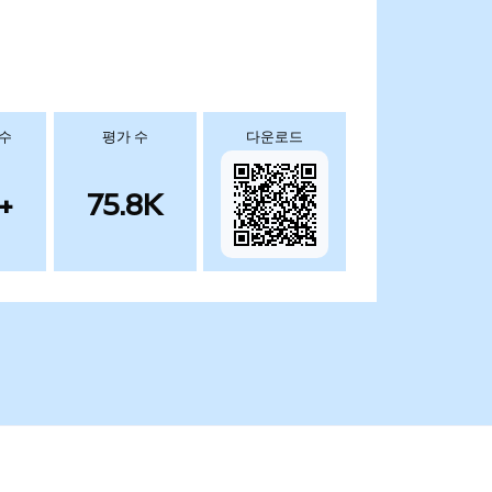
 수
평가 수
다운로드
+
75.8K