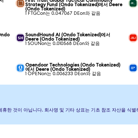
에서
First Trust Global Tactical Commodity
Strategy Fund (Ondo Tokenized)에서 Deere
(Ondo Tokenized)
1 FTGCon는 0.047067 DEon와 같음
Ondo
SoundHound AI (Ondo Tokenized)에서
Deere (Ondo Tokenized)
1 SOUNon는 0.010568 DEon와 같음
Opendoor Technologies (Ondo Tokenized)
에서 Deere (Ondo Tokenized)
1 OPENon는 0.006233 DEon와 같음
거나 제휴한 것이 아닙니다. 회사명 및 기타 상표는 기초 참조 자산을 식