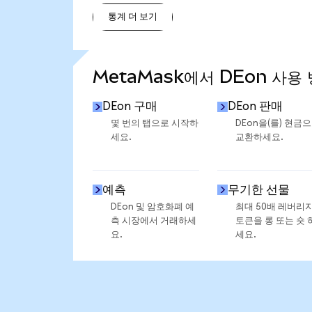
통계 더 보기
통계 더 보기
MetaMask에서 DEon 사용
DEon 구매
DEon 판매
몇 번의 탭으로 시작하
DEon을(를) 현금
세요.
교환하세요.
예측
무기한 선물
DEon 및 암호화폐 예
최대 50배 레버리
측 시장에서 거래하세
토큰을 롱 또는 숏 
요.
세요.