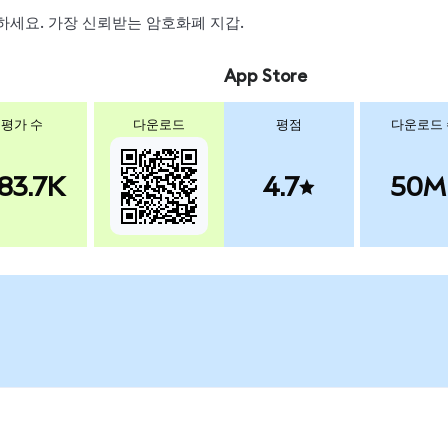
스왑하세요. 가장 신뢰받는 암호화폐 지갑.
App Store
평가 수
다운로드
평점
다운로드
83.7K
4.7
50M