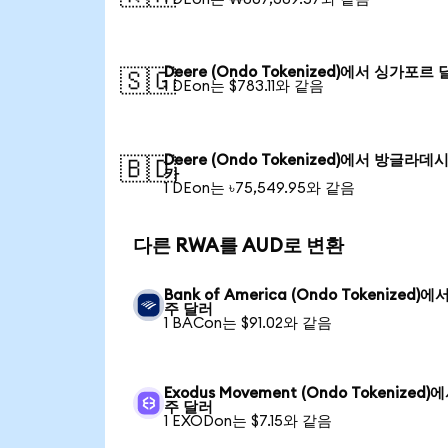
Deere (Ondo Tokenized)에서 싱가포르
🇸🇬
1 DEon는 $783.11와 같음
Deere (Ondo Tokenized)에서 방글라데
🇧🇩
카
1 DEon는 ৳75,549.95와 같음
다른 RWA를 AUD로 변환
Bank of America (Ondo Tokenized)에
주 달러
1 BACon는 $91.02와 같음
Exodus Movement (Ondo Tokenized)
주 달러
1 EXODon는 $7.15와 같음