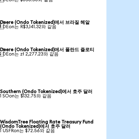
Deere (Ondo Tokenized)에서 브라질 헤알

1 DEon는 R$3,141.32와 같음
Deere (Ondo Tokenized)에서 폴란드 즐로티

1 DEon는 zł 2,277.23와 같음
Southern (Ondo Tokenized)에서 호주 달러
1 SOon는 $132.75와 같음
WisdomTree Floating Rate Treasury Fund
(Ondo Tokenized)에서 호주 달러
1 USFRon는 $72.56와 같음