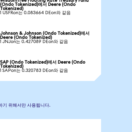
WisdomTree Floating Rate Treasury Fund
(Ondo Tokenized)에서 Deere (Ondo
Tokenized)
1 USFRon는 0.083664 DEon와 같음
Johnson & Johnson (Ondo Tokenized)에서
Deere (Ondo Tokenized)
1 JNJon는 0.427089 DEon와 같음
SAP (Ondo Tokenized)에서 Deere (Ondo
Tokenized)
1 SAPon는 0.320783 DEon와 같음
별하기 위해서만 사용됩니다.