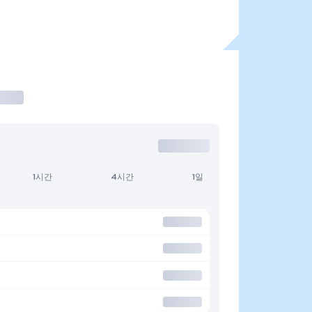
1시간
4시간
1일