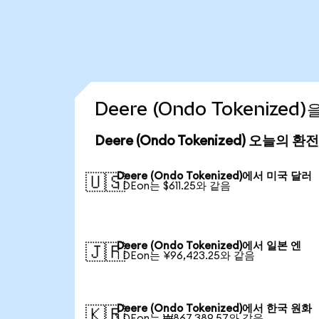
Deere (Ondo Tokenize
Deere (Ondo Tokenized) 오늘의 환
Deere (Ondo Tokenized)에서 미국 달러
🇺🇸
1 DEon는 $611.25와 같음
Deere (Ondo Tokenized)에서 일본 엔
🇯🇵
1 DEon는 ¥96,423.25와 같음
Deere (Ondo Tokenized)에서 한국 원화
🇰🇷
1 DEon는 ₩867,389.57와 같음