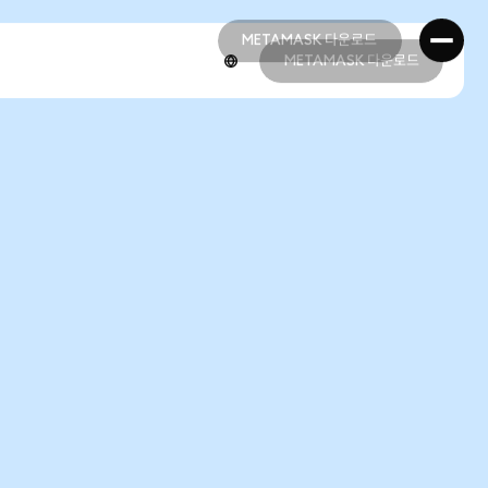
METAMASK 다운로드
METAMASK 다운로드
METAMASK 다운로드
METAMASK 다운로드