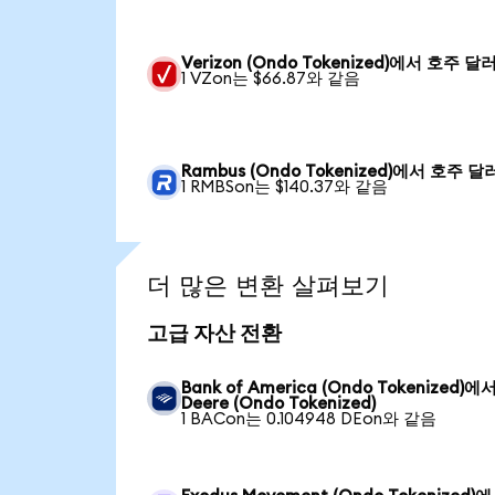
Verizon (Ondo Tokenized)에서 호주 달
1 VZon는 $66.87와 같음
Rambus (Ondo Tokenized)에서 호주 달
1 RMBSon는 $140.37와 같음
더 많은 변환 살펴보기
고급 자산 전환
Bank of America (Ondo Tokenized)에
Deere (Ondo Tokenized)
1 BACon는 0.104948 DEon와 같음