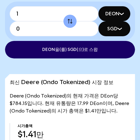
DEON
SGD
DEON을(를) SGD(으)로 스왑
최신 Deere (Ondo Tokenized) 시장 정보
Deere (Ondo Tokenized)의 현재 가격은 DEon당
$784.15입니다. 현재 유통량은 17.99 DEon이며, Deere
(Ondo Tokenized)의 시가 총액은 $1.41만입니다.
시가총액
$1.41만