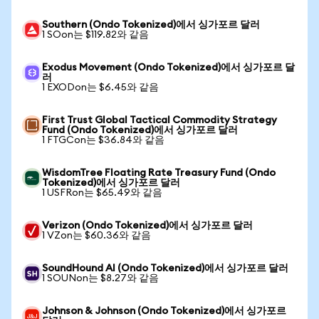
Southern (Ondo Tokenized)에서 싱가포르 달러
1 SOon는 $119.82와 같음
Exodus Movement (Ondo Tokenized)에서 싱가포르 달
러
1 EXODon는 $6.45와 같음
First Trust Global Tactical Commodity Strategy
Fund (Ondo Tokenized)에서 싱가포르 달러
1 FTGCon는 $36.84와 같음
WisdomTree Floating Rate Treasury Fund (Ondo
Tokenized)에서 싱가포르 달러
1 USFRon는 $65.49와 같음
Verizon (Ondo Tokenized)에서 싱가포르 달러
1 VZon는 $60.36와 같음
SoundHound AI (Ondo Tokenized)에서 싱가포르 달러
1 SOUNon는 $8.27와 같음
Johnson & Johnson (Ondo Tokenized)에서 싱가포르