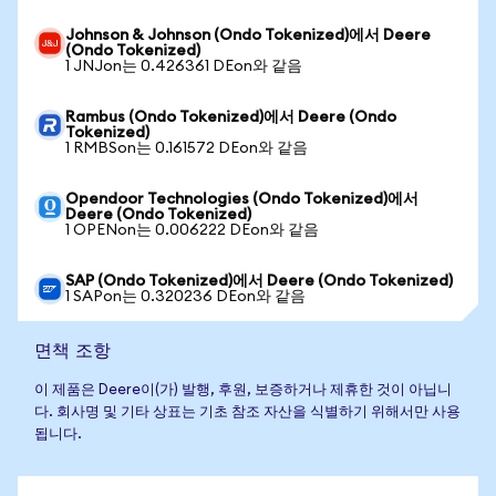
Johnson & Johnson (Ondo Tokenized)에서 Deere
(Ondo Tokenized)
1 JNJon는 0.426361 DEon와 같음
Rambus (Ondo Tokenized)에서 Deere (Ondo
Tokenized)
1 RMBSon는 0.161572 DEon와 같음
Opendoor Technologies (Ondo Tokenized)에서
Deere (Ondo Tokenized)
1 OPENon는 0.006222 DEon와 같음
SAP (Ondo Tokenized)에서 Deere (Ondo Tokenized)
1 SAPon는 0.320236 DEon와 같음
면책 조항
이 제품은 Deere이(가) 발행, 후원, 보증하거나 제휴한 것이 아닙니
다. 회사명 및 기타 상표는 기초 참조 자산을 식별하기 위해서만 사용
됩니다.