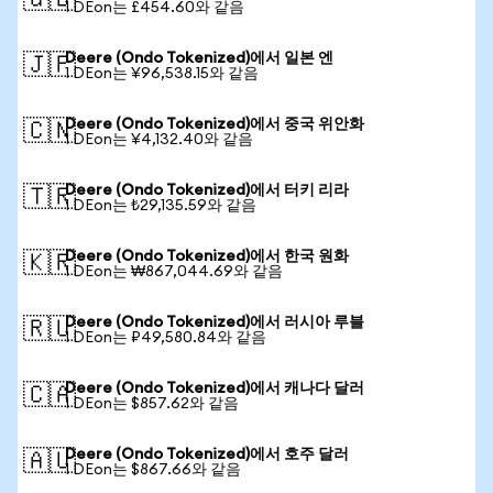
🇬🇧
1 DEon는 £454.60와 같음
Deere (Ondo Tokenized)에서 일본 엔
🇯🇵
1 DEon는 ¥96,538.15와 같음
Deere (Ondo Tokenized)에서 중국 위안화
🇨🇳
1 DEon는 ¥4,132.40와 같음
Deere (Ondo Tokenized)에서 터키 리라
🇹🇷
1 DEon는 ₺29,135.59와 같음
Deere (Ondo Tokenized)에서 한국 원화
🇰🇷
1 DEon는 ₩867,044.69와 같음
Deere (Ondo Tokenized)에서 러시아 루블
🇷🇺
1 DEon는 ₽49,580.84와 같음
Deere (Ondo Tokenized)에서 캐나다 달러
🇨🇦
1 DEon는 $857.62와 같음
Deere (Ondo Tokenized)에서 호주 달러
🇦🇺
1 DEon는 $867.66와 같음