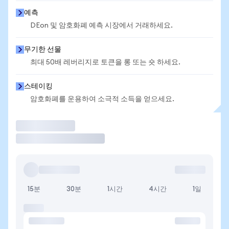
예측
DEon 및 암호화폐 예측 시장에서 거래하세요.
무기한 선물
최대 50배 레버리지로 토큰을 롱 또는 숏 하세요.
스테이킹
암호화폐를 운용하여 소극적 소득을 얻으세요.
거래
15분
30분
1시간
4시간
1일