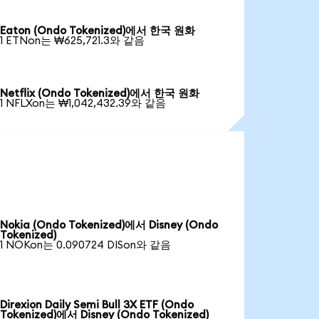
Eaton (Ondo Tokenized)에서 한국 원화
1 ETNon는 ₩625,721.3와 같음
Netflix (Ondo Tokenized)에서 한국 원화
1 NFLXon는 ₩1,042,432.39와 같음
Nokia (Ondo Tokenized)에서 Disney (Ondo
Tokenized)
1 NOKon는 0.090724 DISon와 같음
Direxion Daily Semi Bull 3X ETF (Ondo
Tokenized)에서 Disney (Ondo Tokenized)