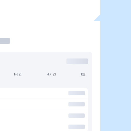
1시간
4시간
1일