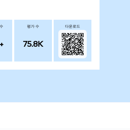
 수
평가 수
다운로드
+
75.8K