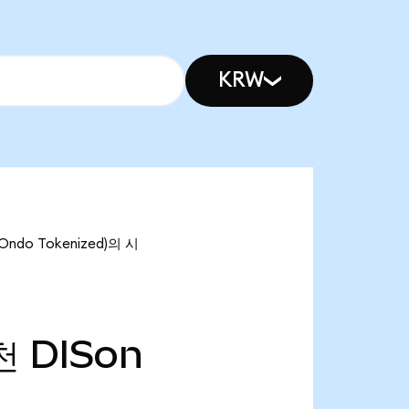
KRW
Ondo Tokenized)의 시
천
DISon