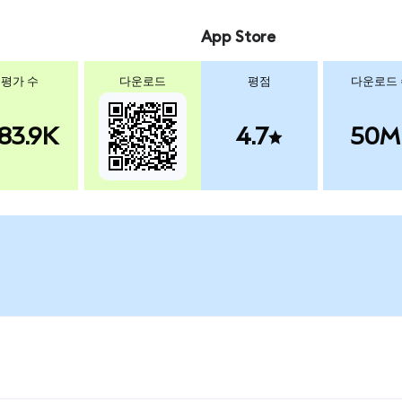
App Store
평가 수
다운로드
평점
다운로드
83.9K
4.7
50M