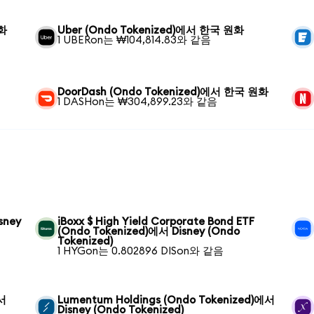
원화
Uber (Ondo Tokenized)에서 한국 원화
1 UBERon는 ₩104,814.83와 같음
DoorDash (Ondo Tokenized)에서 한국 원화
1 DASHon는 ₩304,899.23와 같음
sney
iBoxx $ High Yield Corporate Bond ETF
(Ondo Tokenized)에서 Disney (Ondo
Tokenized)
1 HYGon는 0.802896 DISon와 같음
에서
Lumentum Holdings (Ondo Tokenized)에서
Disney (Ondo Tokenized)