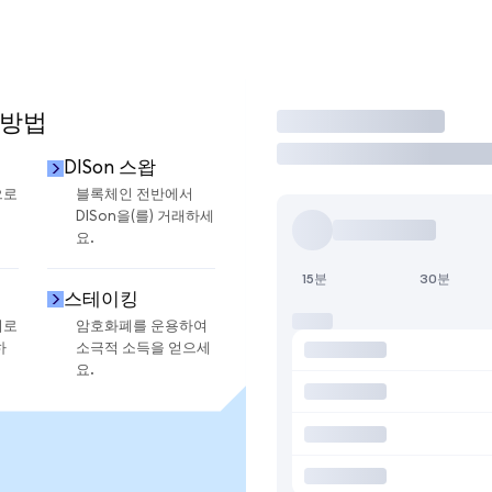
 방법
거래
DISon 스왑
으로
블록체인 전반에서
DISon을(를) 거래하세
요.
15분
30분
스테이킹
지로
암호화폐를 운용하여
하
소극적 소득을 얻으세
요.