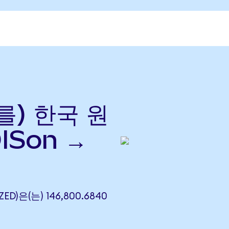
(를) 한국 원
ISon →
ZED)은(는) 146,800.6840