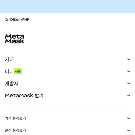
DISon/PHP
MetaMask 사이트 바닥글
거래
스왑
머니
신규
예측 시장
신규
매수
개발자
무기한 선물
신규
카드
문서 보기
MetaMask 받기
실물자산
mUSD
신규
대시보드
Transaction Shield
수익 창출
Smart Accounts Kit
에이전트 지갑
신규
가격 둘러보기
임베디드 지갑
Snaps
비트코인 가격
환전 둘러보기
MetaMask Connect
이더리움 가격
보상
신규