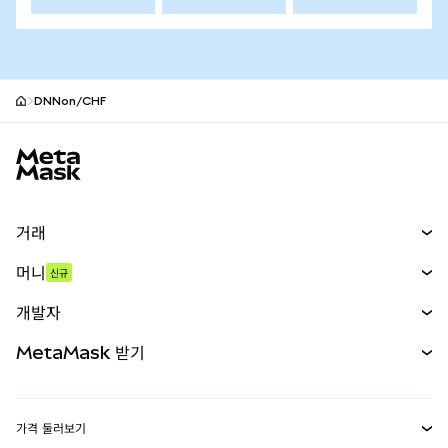
DNNon/CHF
MetaMask 사이트 바닥글
거래
스왑
머니
신규
예측 시장
신규
매수
개발자
무기한 선물
신규
카드
문서 보기
MetaMask 받기
실물자산
mUSD
신규
대시보드
Transaction Shield
수익 창출
Smart Accounts Kit
에이전트 지갑
신규
가격 둘러보기
임베디드 지갑
Snaps
비트코인 가격