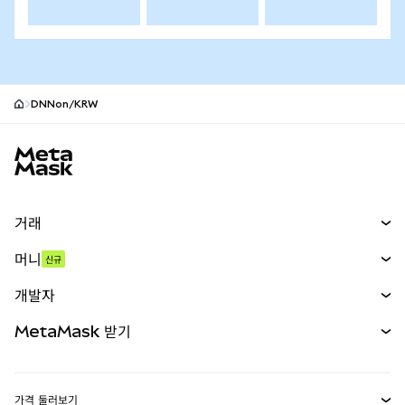
DNNon/KRW
MetaMask 사이트 바닥글
거래
스왑
머니
신규
예측 시장
신규
매수
개발자
무기한 선물
신규
카드
문서 보기
MetaMask 받기
실물자산
mUSD
신규
대시보드
Transaction Shield
수익 창출
Smart Accounts Kit
에이전트 지갑
신규
가격 둘러보기