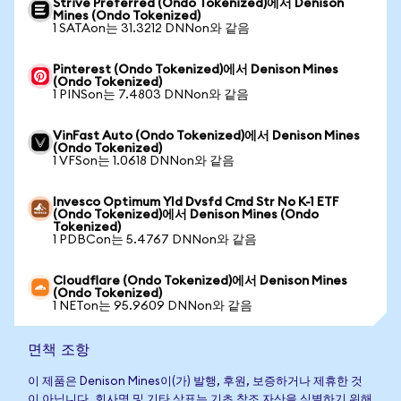
Strive Preferred (Ondo Tokenized)에서 Denison
Mines (Ondo Tokenized)
1 SATAon는 31.3212 DNNon와 같음
Pinterest (Ondo Tokenized)에서 Denison Mines
(Ondo Tokenized)
1 PINSon는 7.4803 DNNon와 같음
VinFast Auto (Ondo Tokenized)에서 Denison Mines
(Ondo Tokenized)
1 VFSon는 1.0618 DNNon와 같음
Invesco Optimum Yld Dvsfd Cmd Str No K-1 ETF
(Ondo Tokenized)에서 Denison Mines (Ondo
Tokenized)
1 PDBCon는 5.4767 DNNon와 같음
Cloudflare (Ondo Tokenized)에서 Denison Mines
(Ondo Tokenized)
1 NETon는 95.9609 DNNon와 같음
면책 조항
이 제품은 Denison Mines이(가) 발행, 후원, 보증하거나 제휴한 것
이 아닙니다. 회사명 및 기타 상표는 기초 참조 자산을 식별하기 위해