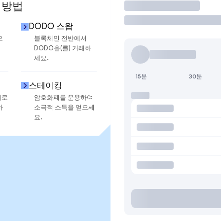
 방법
거래
DODO 스왑
으
블록체인 전반에서
DODO을(를) 거래하
세요.
15분
30분
스테이킹
지로
암호화폐를 운용하여
하
소극적 소득을 얻으세
요.