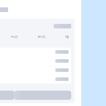
1시간
4시간
1일