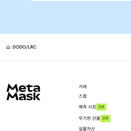
DODO/LRC
MetaMask 사이트 바닥글
거래
스왑
예측 시장
신규
무기한 선물
신규
실물자산