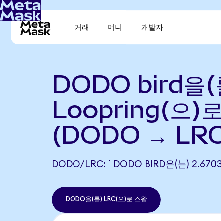
거래
머니
개발자
DODO bird을(
Loopring(으)
(DODO → LRC
DODO/LRC: 1 DODO BIRD은(는) 2.6
DODO을(를) LRC(으)로 스왑