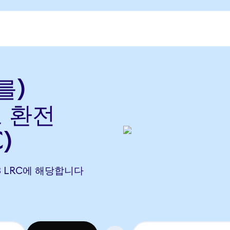
를)
로 환전
)
703 LRC에 해당합니다