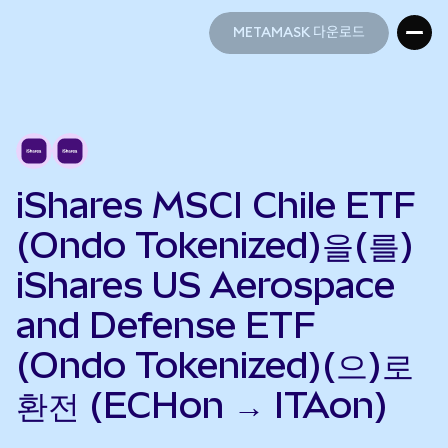
METAMASK 다운로드
METAMASK 다운로드
iShares MSCI Chile ETF
(Ondo Tokenized)을(를)
iShares US Aerospace
and Defense ETF
(Ondo Tokenized)(으)로
환전 (ECHon → ITAon)