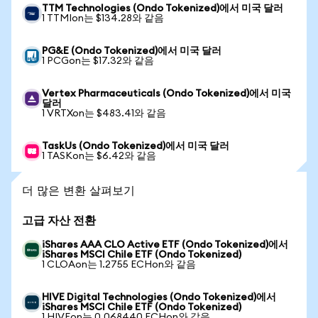
TTM Technologies (Ondo Tokenized)에서 미국 달러
1 TTMIon는 $134.28와 같음
PG&E (Ondo Tokenized)에서 미국 달러
1 PCGon는 $17.32와 같음
Vertex Pharmaceuticals (Ondo Tokenized)에서 미국
달러
1 VRTXon는 $483.41와 같음
TaskUs (Ondo Tokenized)에서 미국 달러
1 TASKon는 $6.42와 같음
더 많은 변환 살펴보기
고급 자산 전환
iShares AAA CLO Active ETF (Ondo Tokenized)에서
iShares MSCI Chile ETF (Ondo Tokenized)
1 CLOAon는 1.2755 ECHon와 같음
HIVE Digital Technologies (Ondo Tokenized)에서
iShares MSCI Chile ETF (Ondo Tokenized)
1 HIVEon는 0.068440 ECHon와 같음