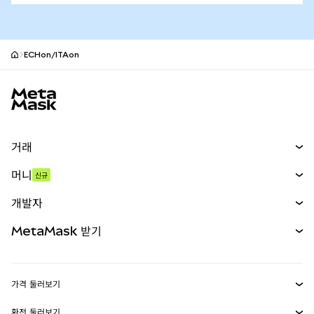
ECHon/ITAon
MetaMask 사이트 바닥글
거래
스왑
머니
신규
예측 시장
신규
매수
개발자
무기한 선물
신규
카드
문서 보기
MetaMask 받기
실물자산
mUSD
신규
대시보드
Transaction Shield
수익 창출
Smart Accounts Kit
에이전트 지갑
신규
가격 둘러보기
임베디드 지갑
Snaps
비트코인 가격
환전 둘러보기