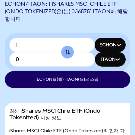
ECHON/ITAON: 1 ISHARES MSCI CHILE ETF
(ONDO TOKENIZED)은(는) 0.165751 ITAON에 해당
합니다
ECHON
ITAON
ECHON을(를) ITAON(으)로 스왑
최신 iShares MSCI Chile ETF (Ondo
Tokenized) 시장 정보
iShares MSCI Chile ETF (Ondo Tokenized)의 현재 가