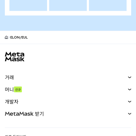
ELON/EUL
MetaMask 사이트 바닥글
거래
스왑
머니
신규
예측 시장
신규
매수
개발자
무기한 선물
신규
카드
문서 보기
MetaMask 받기
실물자산
mUSD
신규
대시보드
Transaction Shield
수익 창출
Smart Accounts Kit
에이전트 지갑
신규