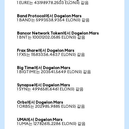
1 EURE는 43198978.2503 ELON와 같음
Band Protocol에서 Dogelon Mars
1 BAND는 5993538.9354 ELON와 같음
Bancor Network Token에서 Dogelon Mars
1 BNT는 10001202.0585 ELON와 같음
Frax Share에서 Dogelon Mars
1 FXS는 11583336.4637 ELON와 같음
Big Time에서 Dogelon Mars
1 BIGTIME는 203541.5649 ELON와 같음
Synapse에서 Dogelon Mars
1 SYN는 4996581.6461 ELON와 같음
Orbs에서 Dogelon Mars
1 ORBS는 202985.9885 ELON와 같음
UMA에서 Dogelon Mars
1 UMA는 12782615.2286 ELON와 같음