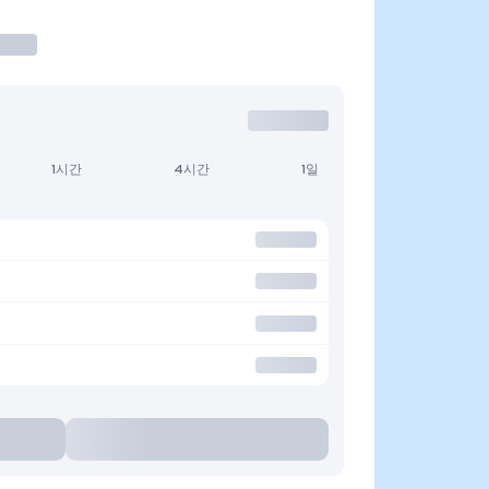
1시간
4시간
1일