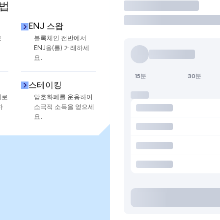
방법
거래
ENJ 스왑
로
블록체인 전반에서
ENJ을(를) 거래하세
요.
15분
30분
스테이킹
지로
암호화폐를 운용하여
하
소극적 소득을 얻으세
요.