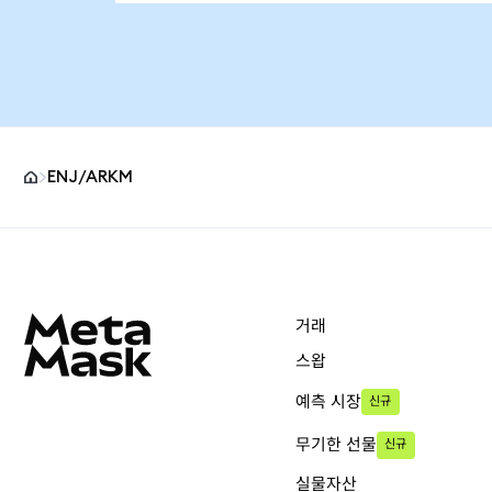
ENJ/ARKM
MetaMask 사이트 바닥글
거래
스왑
예측 시장
신규
무기한 선물
신규
실물자산