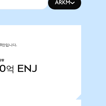
ARKM
.11만입니다.
급량
90억
ENJ