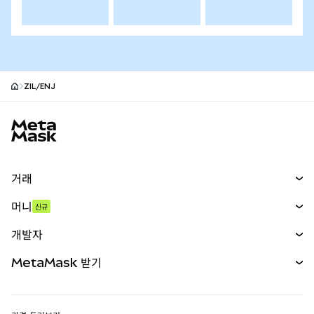
ZIL/ENJ
MetaMask 사이트 바닥글
거래
스왑
머니
신규
예측 시장
신규
매수
개발자
무기한 선물
신규
카드
문서 보기
MetaMask 받기
실물자산
mUSD
신규
대시보드
Transaction Shield
수익 창출
Smart Accounts Kit
에이전트 지갑
신규