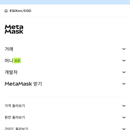
EQIXon/SGD
MetaMask 사이트 바닥글
거래
스왑
머니
신규
예측 시장
신규
매수
개발자
무기한 선물
신규
카드
문서 보기
MetaMask 받기
실물자산
mUSD
신규
대시보드
Transaction Shield
수익 창출
Smart Accounts Kit
에이전트 지갑
신규
가격 둘러보기
임베디드 지갑
Snaps
비트코인 가격
환전 둘러보기
MetaMask Connect
이더리움 가격
보상
신규
BTC를 USD로 환전
솔라나 가격
가이드 둘러보기