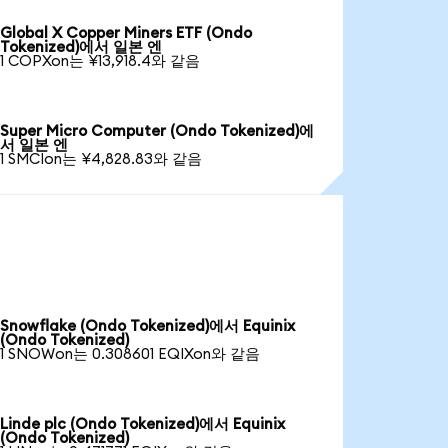
Global X Copper Miners ETF (Ondo
Tokenized)에서 일본 엔
1 COPXon는 ¥13,918.4와 같음
Super Micro Computer (Ondo Tokenized)에
서 일본 엔
1 SMCIon는 ¥4,828.83와 같음
Snowflake (Ondo Tokenized)에서 Equinix
(Ondo Tokenized)
1 SNOWon는 0.308601 EQIXon와 같음
Linde plc (Ondo Tokenized)에서 Equinix
(Ondo Tokenized)