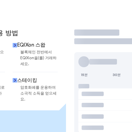
용 방법
거래
EQIXon 스왑
금으
블록체인 전반에서
EQIXon을(를) 거래하
세요.
15분
30분
스테이킹
지로
암호화폐를 운용하여
하
소극적 소득을 얻으세
요.