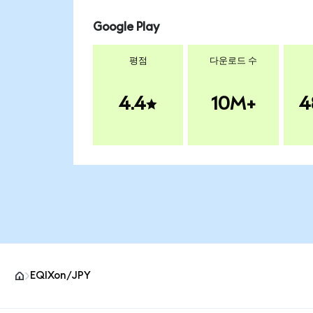
Google Play
평점
다운로드 수
4.4
10M+
4
EQIXon/JPY
MetaMask 사이트 바닥글