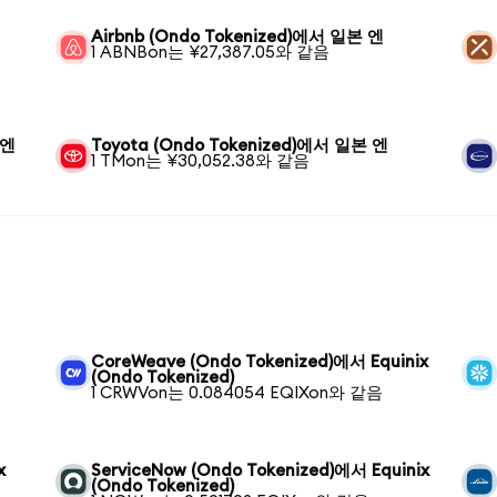
Airbnb (Ondo Tokenized)에서 일본 엔
1 ABNBon는 ¥27,387.05와 같음
 엔
Toyota (Ondo Tokenized)에서 일본 엔
1 TMon는 ¥30,052.38와 같음
CoreWeave (Ondo Tokenized)에서 Equinix
(Ondo Tokenized)
1 CRWVon는 0.084054 EQIXon와 같음
x
ServiceNow (Ondo Tokenized)에서 Equinix
(Ondo Tokenized)