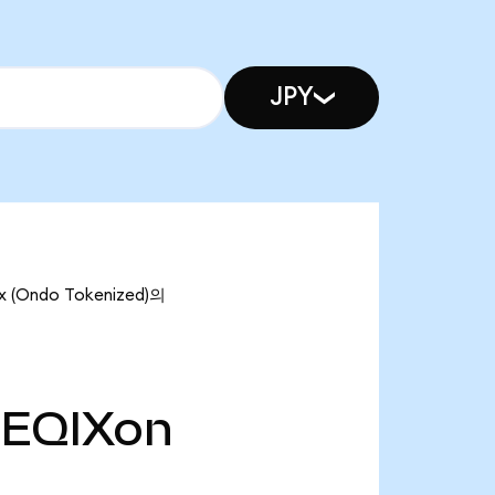
JPY
 (Ondo Tokenized)의
EQIXon