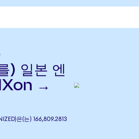
o
(를) 일본 엔
IXon →
IZED)은(는) 166,809.2813