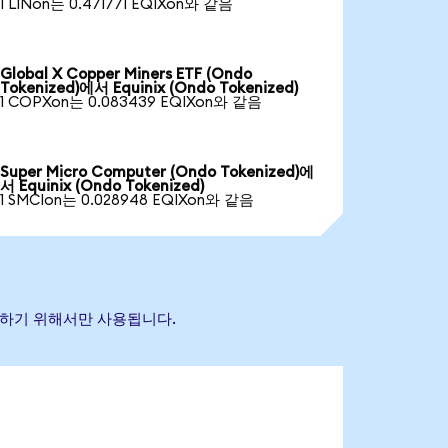
1 LINon는 0.471771 EQIXon와 같음
Global X Copper Miners ETF (Ondo
Tokenized)에서 Equinix (Ondo Tokenized)
1 COPXon는 0.083439 EQIXon와 같음
Super Micro Computer (Ondo Tokenized)에
서 Equinix (Ondo Tokenized)
1 SMCIon는 0.028948 EQIXon와 같음
식별하기 위해서만 사용됩니다.