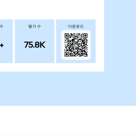
 수
평가 수
다운로드
+
75.8K